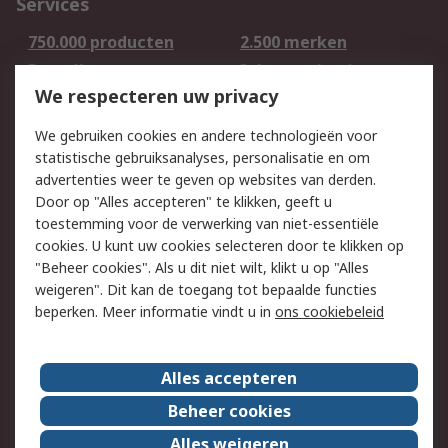
Services
750.000 producten
2.500 merken
Bestellen
Inkoopoplossingen
We respecteren uw privacy
Retouren
Technisch advies
Track & Trace
We gebruiken cookies en andere technologieën voor
statistische gebruiksanalyses, personalisatie en om
Wettelijk
advertenties weer te geven op websites van derden.
Door op "Alles accepteren" te klikken, geeft u
Cookiebeleid
Email veiligheid
toestemming voor de verwerking van niet-essentiële
Privacybeleid -
Websitevoorwaarden
cookies. U kunt uw cookies selecteren door te klikken op
Bijgewerkt
"Beheer cookies". Als u dit niet wilt, klikt u op "Alles
weigeren". Dit kan de toegang tot bepaalde functies
Algemene
beperken. Meer informatie vindt u in
ons cookiebeleid
verkoopvoorwaarden
Over RS
Alles accepteren
RS Group
Over ons
Beheer cookies
RS wereldwijd
Werken bij RS
Alles weigeren