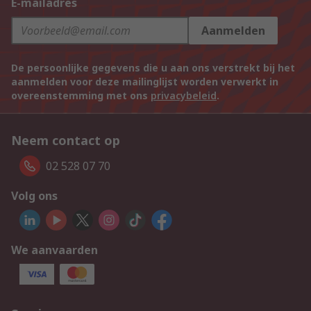
E-mailadres
Aanmelden
De persoonlijke gegevens die u aan ons verstrekt bij het
aanmelden voor deze mailinglijst worden verwerkt in
overeenstemming met ons
privacybeleid
.
Neem contact op
02 528 07 70
Volg ons
We aanvaarden