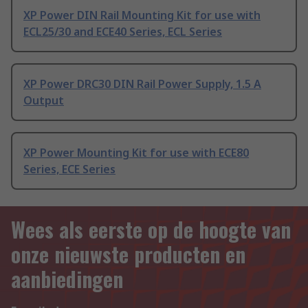
XP Power DIN Rail Mounting Kit for use with
ECL25/30 and ECE40 Series, ECL Series
XP Power DRC30 DIN Rail Power Supply, 1.5 A
Output
XP Power Mounting Kit for use with ECE80
Series, ECE Series
Wees als eerste op de hoogte van
onze nieuwste producten en
aanbiedingen