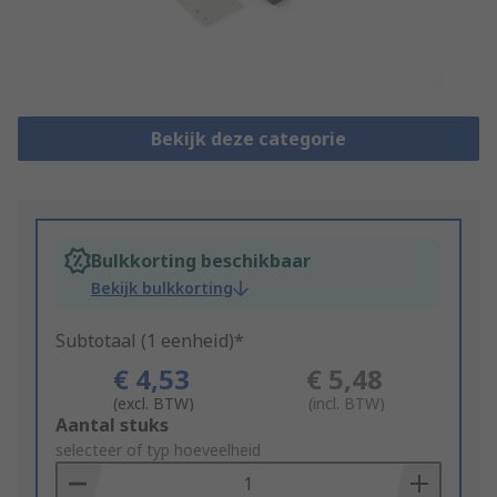
Bekijk deze categorie
Bulkkorting beschikbaar
Bekijk bulkkorting
Subtotaal (1 eenheid)*
€ 4,53
€ 5,48
(excl. BTW)
(incl. BTW)
Add
Aantal stuks
to
selecteer of typ hoeveelheid
Basket