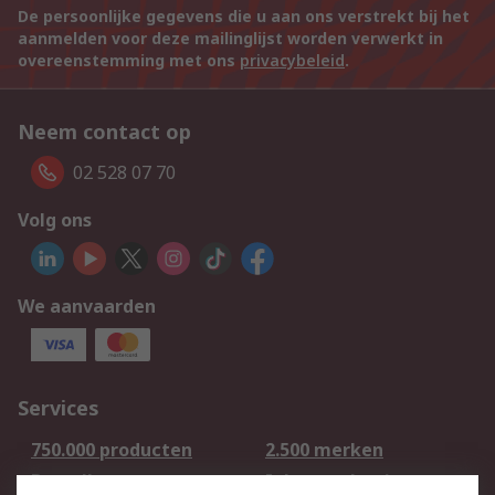
De persoonlijke gegevens die u aan ons verstrekt bij het
aanmelden voor deze mailinglijst worden verwerkt in
overeenstemming met ons
privacybeleid
.
Neem contact op
02 528 07 70
Volg ons
We aanvaarden
Services
750.000 producten
2.500 merken
Bestellen
Inkoopoplossingen