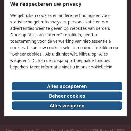
We respecteren uw privacy
Retouren
Technisch advies
Track & Trace
We gebruiken cookies en andere technologieën voor
statistische gebruiksanalyses, personalisatie en om
Wettelijk
advertenties weer te geven op websites van derden.
Door op "Alles accepteren" te klikken, geeft u
Cookiebeleid
Email veiligheid
toestemming voor de verwerking van niet-essentiële
Privacybeleid -
Websitevoorwaarden
cookies. U kunt uw cookies selecteren door te klikken op
Bijgewerkt
"Beheer cookies". Als u dit niet wilt, klikt u op "Alles
weigeren". Dit kan de toegang tot bepaalde functies
Algemene
beperken. Meer informatie vindt u in
ons cookiebeleid
verkoopvoorwaarden
Over RS
Alles accepteren
RS Group
Over ons
Beheer cookies
RS wereldwijd
Werken bij RS
Alles weigeren
ESG
Stephanie Square Centre | Louizalaan 65, box 11 | 1050 Brussel | BTW: