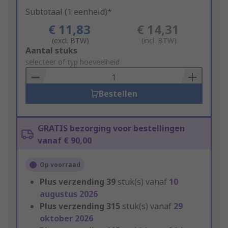
Subtotaal (1 eenheid)*
€ 11,83
€ 14,31
(excl. BTW)
(incl. BTW)
Add
Aantal stuks
to
selecteer of typ hoeveelheid
Basket
Bestellen
GRATIS bezorging voor bestellingen
vanaf € 90,00
Op voorraad
Plus verzending
39
stuk(s) vanaf
10
augustus 2026
Plus verzending
315
stuk(s) vanaf
29
oktober 2026