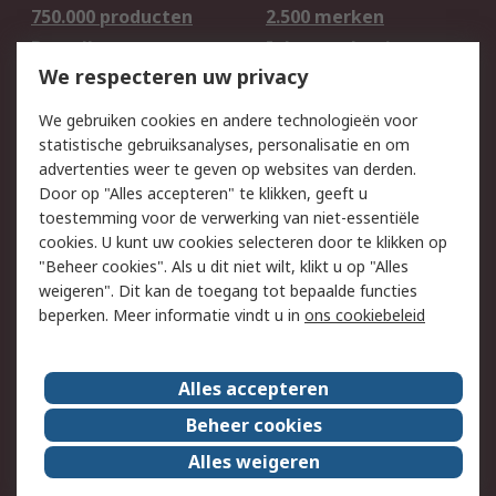
750.000 producten
2.500 merken
Bestellen
Inkoopoplossingen
We respecteren uw privacy
Retouren
Technisch advies
Track & Trace
We gebruiken cookies en andere technologieën voor
statistische gebruiksanalyses, personalisatie en om
Wettelijk
advertenties weer te geven op websites van derden.
Door op "Alles accepteren" te klikken, geeft u
Cookiebeleid
Email veiligheid
toestemming voor de verwerking van niet-essentiële
Privacybeleid -
Websitevoorwaarden
cookies. U kunt uw cookies selecteren door te klikken op
Bijgewerkt
"Beheer cookies". Als u dit niet wilt, klikt u op "Alles
weigeren". Dit kan de toegang tot bepaalde functies
Algemene
beperken. Meer informatie vindt u in
ons cookiebeleid
verkoopvoorwaarden
Over RS
Alles accepteren
RS Group
Over ons
Beheer cookies
RS wereldwijd
Werken bij RS
Alles weigeren
ESG