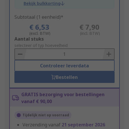
Bekijk bulkkorting
Subtotaal (1 eenheid)*
€ 6,53
€ 7,90
(excl. BTW)
(incl. BTW)
Add
Aantal stuks
to
selecteer of typ hoeveelheid
Basket
Controleer leverdata
Bestellen
GRATIS bezorging voor bestellingen
vanaf € 90,00
Tijdelijk niet op voorraad
Verzending vanaf
21 september 2026