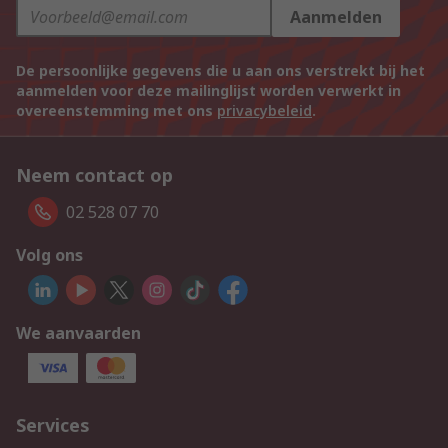
Aanmelden
De persoonlijke gegevens die u aan ons verstrekt bij het
aanmelden voor deze mailinglijst worden verwerkt in
overeenstemming met ons
privacybeleid
.
Neem contact op
02 528 07 70
Volg ons
We aanvaarden
Services