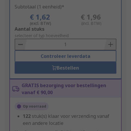
Subtotaal (1 eenheid)*
€ 1,62
€ 1,96
(excl. BTW)
(incl. BTW)
Add
Aantal stuks
to
selecteer of typ hoeveelheid
Basket
Controleer leverdata
Bestellen
GRATIS bezorging voor bestellingen
vanaf € 90,00
Op voorraad
122
stuk(s) klaar voor verzending vanaf
een andere locatie