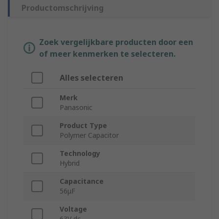
Productomschrijving
Zoek vergelijkbare producten door een
of meer kenmerken te selecteren.
Alles selecteren
Merk
Panasonic
Product Type
Polymer Capacitor
Technology
Hybrid
Capacitance
56μF
Voltage
63V dc