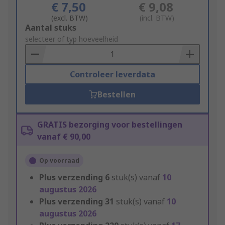
€ 7,50
€ 9,08
(excl. BTW)
(incl. BTW)
Add
Aantal stuks
to
selecteer of typ hoeveelheid
Basket
Controleer leverdata
Bestellen
GRATIS bezorging voor bestellingen
vanaf € 90,00
Op voorraad
Plus verzending
6
stuk(s) vanaf
10
augustus 2026
Plus verzending
31
stuk(s) vanaf
10
augustus 2026