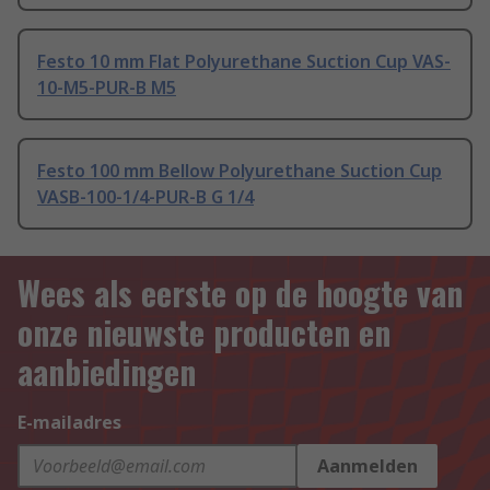
Festo 10 mm Flat Polyurethane Suction Cup VAS-
10-M5-PUR-B M5
Festo 100 mm Bellow Polyurethane Suction Cup
VASB-100-1/4-PUR-B G 1/4
Wees als eerste op de hoogte van
onze nieuwste producten en
aanbiedingen
E-mailadres
Aanmelden