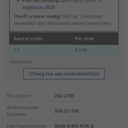
Plus verzending
220
stuk(s) vanaf
17
augustus 2026
Heeft u meer nodig?
Klik op 'Controleer
leverdata' voor extra voorraad en levertijden.
Aantal stuks
Per stuk
1 +
€ 7,50
*prijsindicatie
Voeg toe aan onderdelenlijst
RS-stocknr.
:
202-2795
Artikelnummer
304-21-700
Distrelec
:
Fabrikantnummer
:
VASB-8-M5-PUR-B