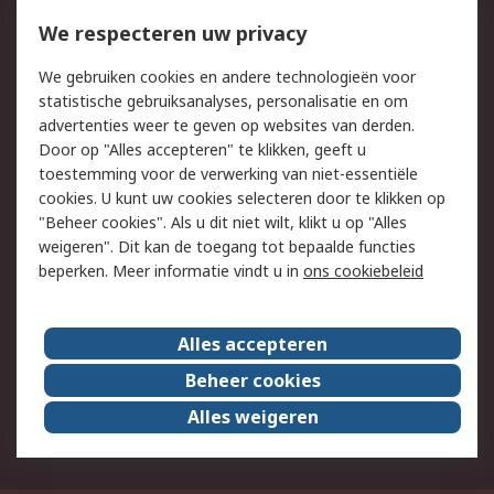
Bestellen
Inkoopoplossingen
We respecteren uw privacy
Retouren
Technisch advies
Track & Trace
We gebruiken cookies en andere technologieën voor
statistische gebruiksanalyses, personalisatie en om
Wettelijk
advertenties weer te geven op websites van derden.
Door op "Alles accepteren" te klikken, geeft u
Cookiebeleid
Email veiligheid
toestemming voor de verwerking van niet-essentiële
Privacybeleid -
Websitevoorwaarden
cookies. U kunt uw cookies selecteren door te klikken op
Bijgewerkt
"Beheer cookies". Als u dit niet wilt, klikt u op "Alles
weigeren". Dit kan de toegang tot bepaalde functies
Algemene
beperken. Meer informatie vindt u in
ons cookiebeleid
verkoopvoorwaarden
Over RS
Alles accepteren
RS Group
Over ons
Beheer cookies
RS wereldwijd
Werken bij RS
Alles weigeren
ESG