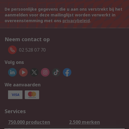
De persoonlijke gegevens die u aan ons verstrekt bij het
aanmelden voor deze mailinglijst worden verwerkt in
overeenstemming met ons
privacybeleid
.
Neem contact op
02 528 07 70
Volg ons
We aanvaarden
Services
750.000 producten
2.500 merken