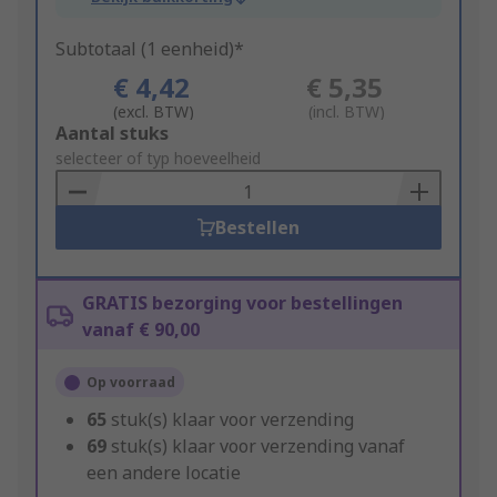
Subtotaal (1 eenheid)*
€ 4,42
€ 5,35
(excl. BTW)
(incl. BTW)
Add
Aantal stuks
to
selecteer of typ hoeveelheid
Basket
Bestellen
GRATIS bezorging voor bestellingen
vanaf € 90,00
Op voorraad
65
stuk(s) klaar voor verzending
69
stuk(s) klaar voor verzending vanaf
een andere locatie