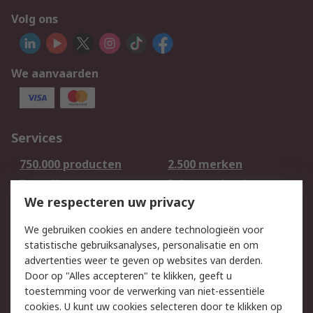
Volg ons
We aanvaarden
Services
750.000 producten
2.500 merken
Bestellen
Inkoopoplossingen
We respecteren uw privacy
Retouren
Technisch advies
Track & Trace
We gebruiken cookies en andere technologieën voor
statistische gebruiksanalyses, personalisatie en om
Wettelijk
advertenties weer te geven op websites van derden.
Door op "Alles accepteren" te klikken, geeft u
Cookiebeleid
Email veiligheid
toestemming voor de verwerking van niet-essentiële
Privacybeleid -
Websitevoorwaarden
cookies. U kunt uw cookies selecteren door te klikken op