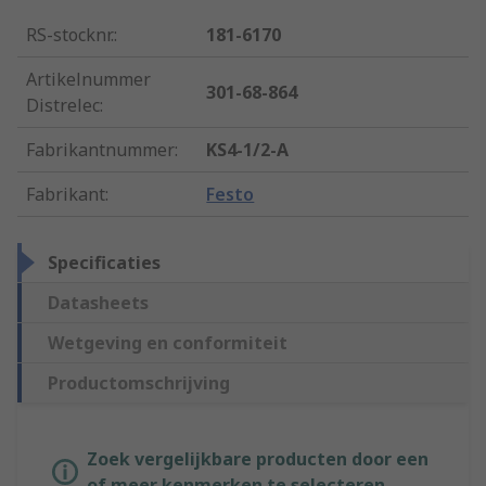
RS-stocknr.
:
181-6170
Artikelnummer
301-68-864
Distrelec
:
Fabrikantnummer
:
KS4-1/2-A
Fabrikant
:
Festo
Specificaties
Datasheets
Wetgeving en conformiteit
Productomschrijving
Zoek vergelijkbare producten door een
of meer kenmerken te selecteren.