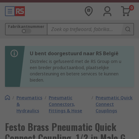
0
Fabrikantnummer
U bent doorgestuurd naar RS België
Distrelec is gefuseerd met de RS Group om u
een breder productaanbod, plaatselijke
ondersteuning en betere services te kunnen
bieden.
/
Pneumatics
/
Pneumatic
/
Pneumatic Quick
&
Connectors,
Connect
Hydraulics
Fittings & Hose
Couplings
Festo Brass Pneumatic Quick
Connect Coupling, 1/2 in Male G