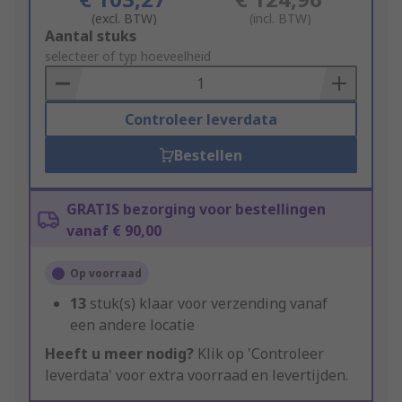
(excl. BTW)
(incl. BTW)
Add
Aantal stuks
to
selecteer of typ hoeveelheid
Basket
Controleer leverdata
Bestellen
GRATIS bezorging voor bestellingen
vanaf € 90,00
Op voorraad
13
stuk(s) klaar voor verzending vanaf
een andere locatie
Heeft u meer nodig?
Klik op 'Controleer
leverdata' voor extra voorraad en levertijden.