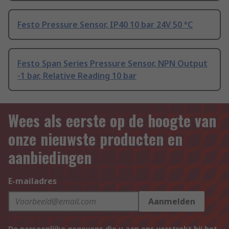
Festo Pressure Sensor, IP40 10 bar 24V 50 °C
Festo Span Series Pressure Sensor, NPN Output
-1 bar, Relative Reading 10 bar
Wees als eerste op de hoogte van
onze nieuwste producten en
aanbiedingen
E-mailadres
Aanmelden
De persoonlijke gegevens die u aan ons verstrekt bij het