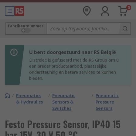
0
Fabrikantnummer
U bent doorgestuurd naar RS België
Distrelec is gefuseerd met de RS Group om u
een breder productaanbod, plaatselijke
ondersteuning en betere services te kunnen
bieden.
/
Pneumatics
/
Pneumatic
/
Pneumatic
& Hydraulics
Sensors &
Pressure
Switches
Sensors
Festo Pressure Sensor, IP40 15
bar 15V, 30 V 50 °C