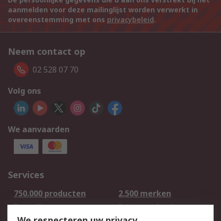
aanmelden voor deze mailinglijst worden verwerkt in
overeenstemming met ons
privacybeleid
.
Neem contact op
02 528 07 70
Volg ons
We aanvaarden
Services
750.000 producten
2.500 merken
Bestellen
Inkoopoplossingen
We respecteren uw privacy