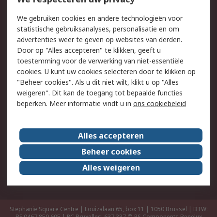
Retouren
Technisch advies
Track & Trace
We gebruiken cookies en andere technologieën voor
statistische gebruiksanalyses, personalisatie en om
Wettelijk
advertenties weer te geven op websites van derden.
Door op "Alles accepteren" te klikken, geeft u
Cookiebeleid
Email veiligheid
toestemming voor de verwerking van niet-essentiële
Privacybeleid -
Websitevoorwaarden
cookies. U kunt uw cookies selecteren door te klikken op
Bijgewerkt
"Beheer cookies". Als u dit niet wilt, klikt u op "Alles
weigeren". Dit kan de toegang tot bepaalde functies
Algemene
beperken. Meer informatie vindt u in
ons cookiebeleid
verkoopvoorwaarden
Over RS
Alles accepteren
RS Group
Over ons
Beheer cookies
RS wereldwijd
Werken bij RS
Alles weigeren
ESG
Stephanie Square Centre | Louizalaan 65, box 11 | 1050 Brussel | BTW:
BE 0467.850.695 | RC Bruxelles: 637.337
© RS Components Benelux