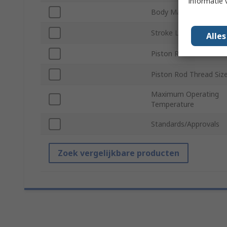
informatie 
Body Material
Stroke Length
Alle
Piston Rod Gender
Piston Rod Thread Siz
Maximum Operating
Temperature
Standards/Approvals
Zoek vergelijkbare producten