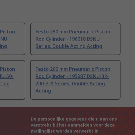
Piston
Festo 250 mm Pneumatic Piston
SNU
Rod Cylinder - 196018 DSNU
ing
Series, Double Acting Acting
Piston
Festo 200 mm Pneumatic Piston
NU-50-
Rod Cylinder - 195987 DSNU-32-
cting
200-P-A Series, Double Acting
Acting
De persoonlijke gegevens die u aan ons
verstrekt bij het aanmelden voor deze
mailinglijst worden verwerkt in