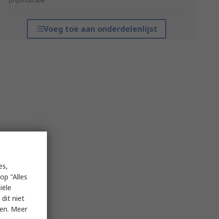
*prijsindicatie
Voeg toe aan onderdelenlijst
es,
op "Alles
iële
dit niet
ken. Meer