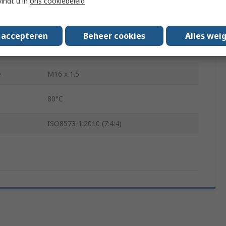
vindt u in
ons cookiebeleid
Alloy Steel
200mm
s accepteren
Beheer cookies
Alles wei
Male
e
M16 x 1.5
80°C
ISO8573-1:2010 (7:4:4)