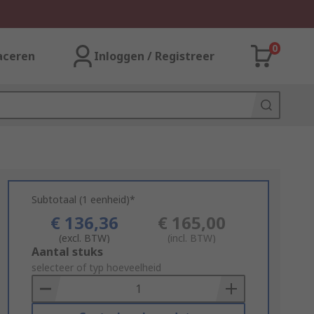
0
aceren
Inloggen / Registreer
Subtotaal (1 eenheid)*
€ 136,36
€ 165,00
(excl. BTW)
(incl. BTW)
Add
Aantal stuks
to
selecteer of typ hoeveelheid
Basket