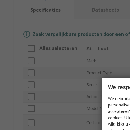
Specificaties
Datasheets
Zoek vergelijkbare producten door een o
Alles selecteren
Attribuut
Merk
Product Type
Series
We resp
Action Type
We gebruike
personalisa
Model Number
accepteren"
cookies. U 
Cushioning Type
wilt, klikt