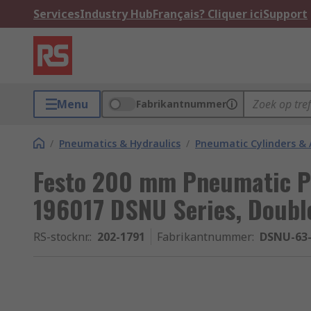
Services
Industry Hub
Français? Cliquer ici
Support
Menu
Fabrikantnummer
/
Pneumatics & Hydraulics
/
Pneumatic Cylinders & 
Festo 200 mm Pneumatic Pi
196017 DSNU Series, Doubl
RS-stocknr.
:
202-1791
Fabrikantnummer
:
DSNU-63-