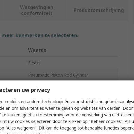
Wetgeving en
Productomschrijving
conformiteit
f meer kenmerken te selecteren.
Waarde
Festo
Pneumatic Piston Rod Cylinder
DSNU
ecteren uw privacy
Double Acting
n cookies en andere technologieën voor statistische gebruiksanalys
tie en om advertenties weer te geven op websites van derden. Door 
196017
 te klikken, geeft u toestemming voor de verwerking van niet-essent
kunt uw cookies selecteren door te klikken op "Beheer cookies". Als u 
Flexible Cushioning Rings/Plates at Both
 u op "Alles weigeren". Dit kan de toegang tot bepaalde functies beper
Ends