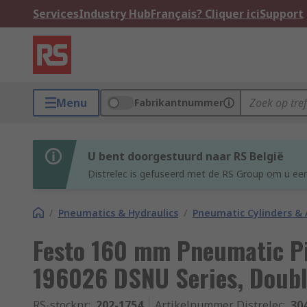
Services
Industry Hub
Français? Cliquer ici
Support
Menu
Fabrikantnummer
U bent doorgestuurd naar RS België
Distrelec is gefuseerd met de RS Group om u een
/
Pneumatics & Hydraulics
/
Pneumatic Cylinders & 
Festo 160 mm Pneumatic Pi
196026 DSNU Series, Doubl
RS-stocknr.
:
202-1754
Artikelnummer Distrelec
:
30