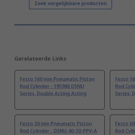
Zoek vergelijkbare producten
Gerelateerde Links
Festo 160 mm Pneumatic Piston
Festo 1
Rod Cylinder - 195986 DSNU
Rod Cyli
Series, Double Acting Acting
Series, 
Festo 30 mm Pneumatic Piston
Festo 6
Rod Cylinder - DSNU-40-30-PPV-A
Rod Cyl