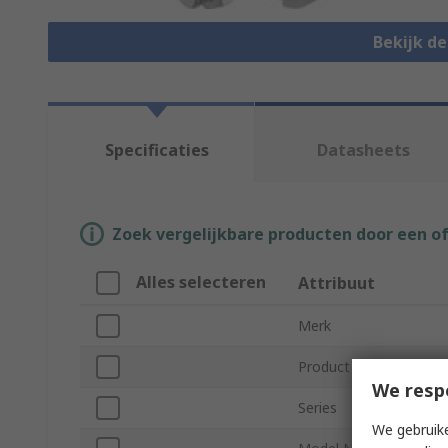
Bekijk d
Specificaties
Datasheets
Zoek vergelijkbare producten door een o
Alles selecteren
Attribuut
Merk
Product Type
We resp
Series
We gebruike