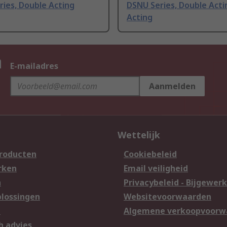
ies, Double Acting
DSNU Series, Double Acti
Acting
n
E-mailadres
Aanmelden
Wettelijk
producten
Cookiebeleid
rken
Email veiligheid
n
Privacybeleid - Bijgewerk
lossingen
Websitevoorwaarden
n
Algemene verkoopvoorw
h advies