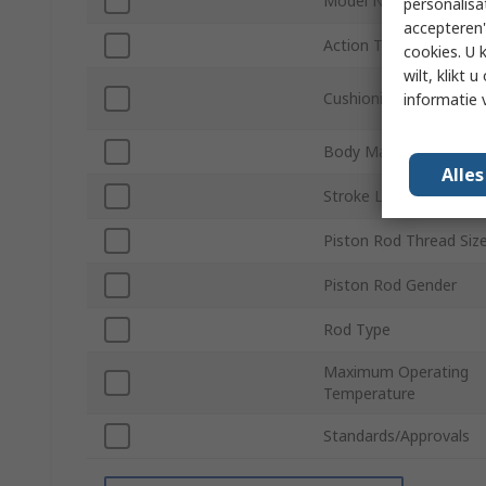
Model Number
personalisa
accepteren"
Action Type
cookies. U 
wilt, klikt
Cushioning Type
informatie 
Body Material
Alle
Stroke Length
Piston Rod Thread Siz
Piston Rod Gender
Rod Type
Maximum Operating
Temperature
Standards/Approvals