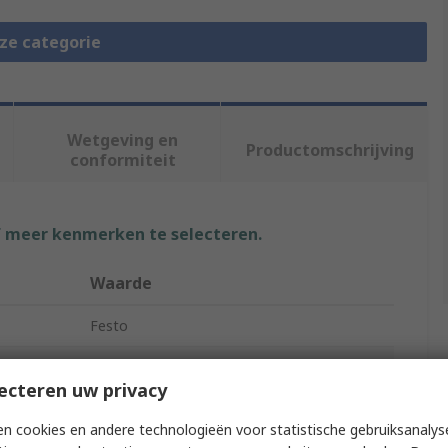
eze categorie
Wetgeving en
Productomschrijving
conformiteit
f meer kenmerken te selecteren.
Waarde
Festo
Pneumatic Piston Rod Cylinder
ecteren uw privacy
DSNU
n cookies en andere technologieën voor statistische gebruiksanalys