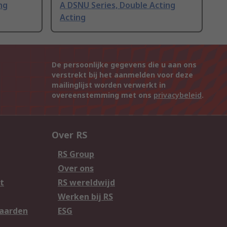
ng
A DSNU Series, Double Acting
Acting
De persoonlijke gegevens die u aan ons
verstrekt bij het aanmelden voor deze
mailinglijst worden verwerkt in
overeenstemming met ons
privacybeleid
.
Over RS
RS Group
Over ons
t
RS wereldwijd
Werken bij RS
aarden
ESG