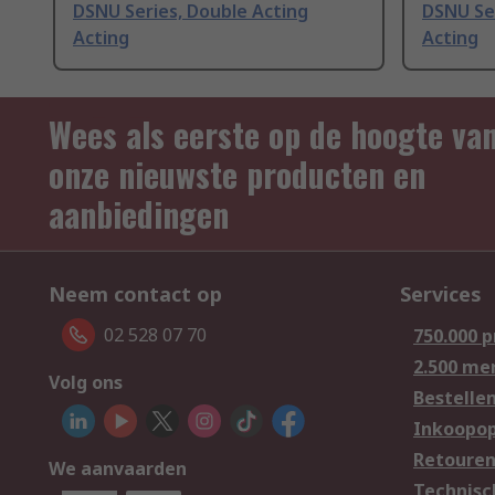
DSNU Series, Double Acting
DSNU Ser
Acting
Acting
Wees als eerste op de hoogte va
onze nieuwste producten en
aanbiedingen
Neem contact op
Services
02 528 07 70
750.000 
2.500 me
Volg ons
Bestelle
Inkoopop
Retoure
We aanvaarden
Technisc