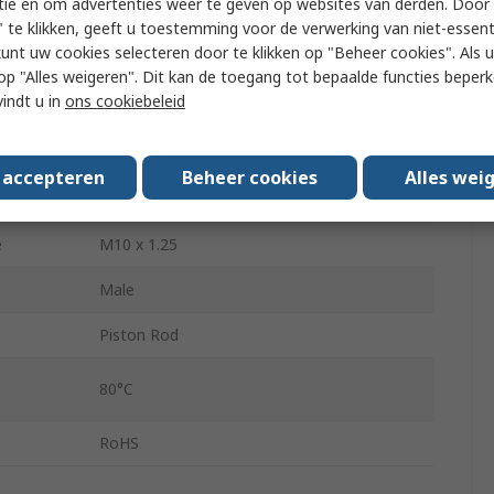
196026
tie en om advertenties weer te geven op websites van derden. Door 
 te klikken, geeft u toestemming voor de verwerking van niet-essent
Double Acting
kunt uw cookies selecteren door te klikken op "Beheer cookies". Als u 
 u op "Alles weigeren". Dit kan de toegang tot bepaalde functies beper
Pneumatic Cushioning Adjustable at Both
vindt u in
ons cookiebeleid
Ends
High Alloy Steel
s accepteren
Beheer cookies
Alles wei
160mm
e
M10 x 1.25
Male
Piston Rod
80°C
RoHS