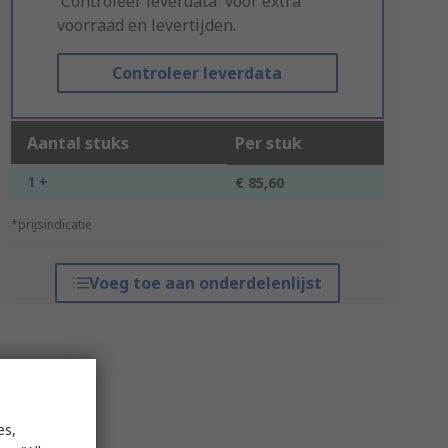
'Controleer leverdata' voor extra
voorraad en levertijden.
Controleer leverdata
Aantal stuks
Per stuk
1 +
€ 85,60
*prijsindicatie
Voeg toe aan onderdelenlijst
es,