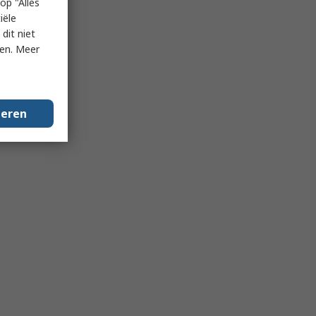
op "Alles
iële
dit niet
ken. Meer
geren