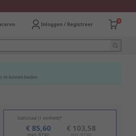
0
aceren
Inloggen / Registreer
s te kunnen bieden.
Subtotaal (1 eenheid)*
€ 85,60
€ 103,58
(excl. BTW)
(incl. BTW)