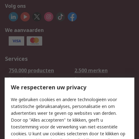
Volg ons
We aanvaarden
Services
750.000 producten
2.500 merken
Bestellen
Inkoopoplossingen
We respecteren uw privacy
Retouren
Technisch advies
Track & Trace
We gebruiken cookies en andere technologieën voor
statistische gebruiksanalyses, personalisatie en om
Wettelijk
advertenties weer te geven op websites van derden.
Door op "Alles accepteren" te klikken, geeft u
Cookiebeleid
Email veiligheid
toestemming voor de verwerking van niet-essentiële
Privacybeleid -
Websitevoorwaarden
cookies. U kunt uw cookies selecteren door te klikken op