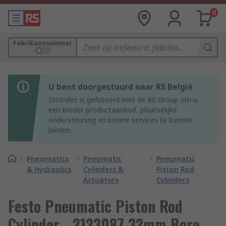
0
Fabrikantnummer
U bent doorgestuurd naar RS België
Distrelec is gefuseerd met de RS Group om u
een breder productaanbod, plaatselijke
ondersteuning en betere services te kunnen
bieden.
/
Pneumatics
/
Pneumatic
/
Pneumatic
& Hydraulics
Cylinders &
Piston Rod
Actuators
Cylinders
Festo Pneumatic Piston Rod
Cylinder - 2123087 32mm Bore,