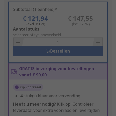
Subtotaal (1 eenheid)*
€ 121,94
€ 147,55
(excl. BTW)
(incl. BTW)
Add
Aantal stuks
to
selecteer of typ hoeveelheid
Basket
Bestellen
GRATIS bezorging voor bestellingen
vanaf € 90,00
Op voorraad
4
stuk(s) klaar voor verzending
Heeft u meer nodig?
Klik op 'Controleer
leverdata' voor extra voorraad en levertijden.