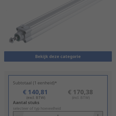
Bekijk deze categorie
Subtotaal (1 eenheid)*
€ 140,81
€ 170,38
(excl. BTW)
(incl. BTW)
Add
Aantal stuks
to
selecteer of typ hoeveelheid
Basket