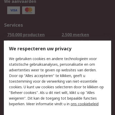
We aanvaarden
Services
750.000 producten
2.500 merken
Bestellen
Inkoopoplossingen
We respecteren uw privacy
Retouren
Technisch advies
Track & Trace
We gebruiken cookies en andere technologieën voor
statistische gebruiksanalyses, personalisatie en om
Wettelijk
advertenties weer te geven op websites van derden.
Door op "Alles accepteren" te klikken, geeft u
Cookiebeleid
Email veiligheid
toestemming voor de verwerking van niet-essentiële
Privacybeleid -
Websitevoorwaarden
cookies. U kunt uw cookies selecteren door te klikken op
Bijgewerkt
"Beheer cookies". Als u dit niet wilt, klikt u op "Alles
weigeren". Dit kan de toegang tot bepaalde functies
Algemene
beperken. Meer informatie vindt u in
ons cookiebeleid
verkoopvoorwaarden