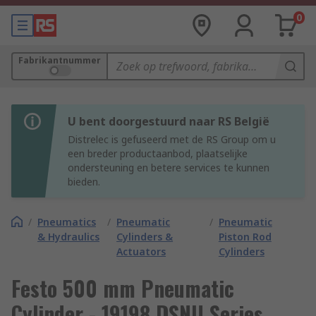
0
Fabrikantnummer
U bent doorgestuurd naar RS België
Distrelec is gefuseerd met de RS Group om u
een breder productaanbod, plaatselijke
ondersteuning en betere services te kunnen
bieden.
/
Pneumatics
/
Pneumatic
/
Pneumatic
& Hydraulics
Cylinders &
Piston Rod
Actuators
Cylinders
Festo 500 mm Pneumatic
Cylinder - 19198 DSNU Series