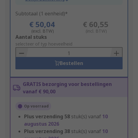
Subtotaal (1 eenheid)*
€ 50,04
€ 60,55
(excl. BTW)
(incl. BTW)
Add
Aantal stuks
to
selecteer of typ hoeveelheid
Basket
Bestellen
GRATIS bezorging voor bestellingen
vanaf € 90,00
Op voorraad
Plus verzending
58
stuk(s) vanaf
10
augustus 2026
Plus verzending
38
stuk(s) vanaf
10