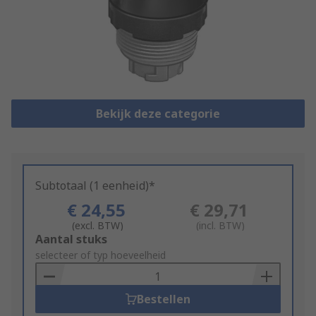
Bekijk deze categorie
Subtotaal (1 eenheid)*
€ 24,55
€ 29,71
(excl. BTW)
(incl. BTW)
Add
Aantal stuks
to
selecteer of typ hoeveelheid
Basket
Bestellen