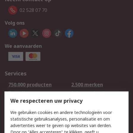
02 528 07 70
Volg ons
We aanvaarden
Services
750.000 producten
2.500 merken
Bestellen
Inkoopoplossingen
We respecteren uw privacy
Retouren
Technisch advies
Track & Trace
We gebruiken cookies en andere technologieën voor
statistische gebruiksanalyses, personalisatie en om
Wettelijk
advertenties weer te geven op websites van derden.
Door op "Alles accepteren" te klikken, geeft u