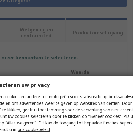
eze categorie
Wetgeving en
Productomschrijving
conformiteit
f meer kenmerken te selecteren.
Waarde
ecteren uw privacy
Festo
n cookies en andere technologieën voor statistische gebruiksanalys
Flow Valve
tie en om advertenties weer te geven op websites van derden. Door 
Flow Controller
 te klikken, geeft u toestemming voor de verwerking van niet-essent
kunt uw cookies selecteren door te klikken op "Beheer cookies". Als u 
GRA
 u op "Alles weigeren". Dit kan de toegang tot bepaalde functies beper
vindt u in
ons cookiebeleid