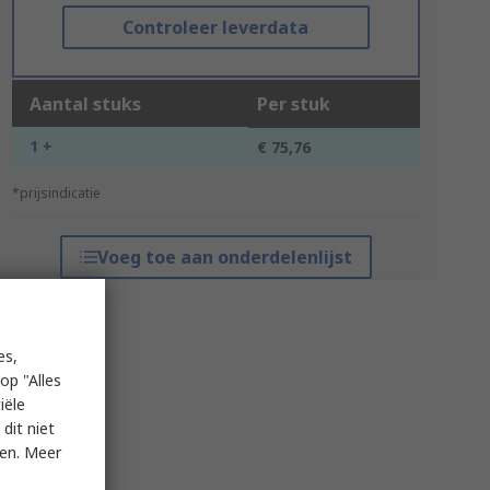
Controleer leverdata
Aantal stuks
Per stuk
1 +
€ 75,76
*prijsindicatie
Voeg toe aan onderdelenlijst
es,
op "Alles
iële
dit niet
ken. Meer