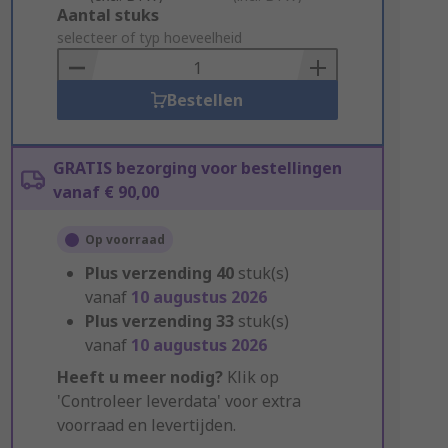
Add
Aantal stuks
to
selecteer of typ hoeveelheid
Basket
Bestellen
GRATIS bezorging voor bestellingen
vanaf € 90,00
Op voorraad
Plus verzending
40
stuk(s)
vanaf
10 augustus 2026
Plus verzending
33
stuk(s)
vanaf
10 augustus 2026
Heeft u meer nodig?
Klik op
'Controleer leverdata' voor extra
voorraad en levertijden.