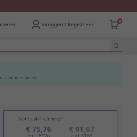
0
aceren
Inloggen / Registreer
s te kunnen bieden.
Subtotaal (1 eenheid)*
€ 75,76
€ 91,67
(excl. BTW)
(incl. BTW)