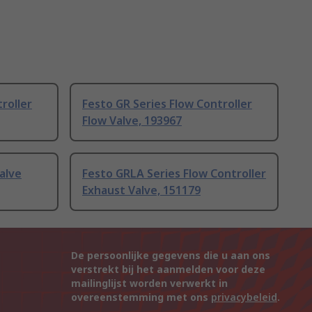
roller
Festo GR Series Flow Controller
Flow Valve, 193967
alve
Festo GRLA Series Flow Controller
Exhaust Valve, 151179
De persoonlijke gegevens die u aan ons
verstrekt bij het aanmelden voor deze
mailinglijst worden verwerkt in
overeenstemming met ons
privacybeleid
.