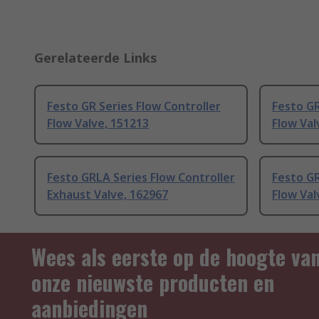
Gerelateerde Links
Festo GR Series Flow Controller
Festo GR
Flow Valve, 151213
Flow Val
Festo GRLA Series Flow Controller
Festo GR
Exhaust Valve, 162967
Flow Val
Wees als eerste op de hoogte va
onze nieuwste producten en
aanbiedingen