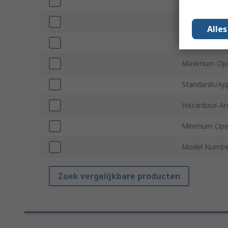
Maximum Oper
Minimum Oper
Alle
Material
Maximum Ope
Standards/Ap
Hazardous Are
Minimum Oper
Model Numbe
Zoek vergelijkbare producten