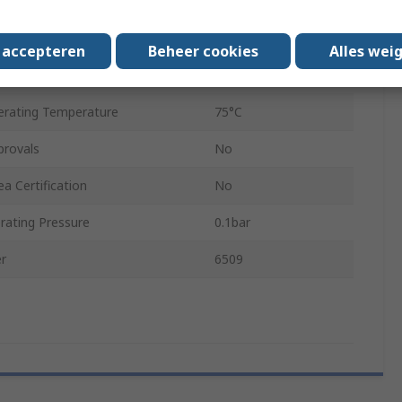
ating Pressure
10 bar
ating Temperature
-20°C
s accepteren
Beheer cookies
Alles wei
Die Cast Zinc
rating Temperature
75°C
provals
No
a Certification
No
ating Pressure
0.1bar
r
6509