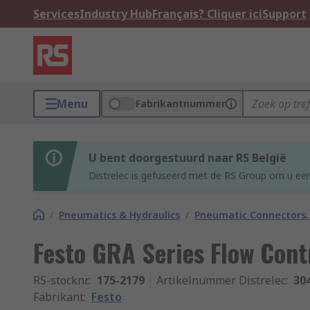
Services
Industry Hub
Français? Cliquer ici
Support
Menu
Fabrikantnummer
U bent doorgestuurd naar RS België
Distrelec is gefuseerd met de RS Group om u een
/
Pneumatics & Hydraulics
/
Pneumatic Connectors, 
Festo GRA Series Flow Cont
RS-stocknr.
:
175-2179
Artikelnummer Distrelec
:
30
Fabrikant
:
Festo