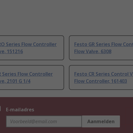
O Series Flow Controller
Festo GR Series Flow Cont
ve, 151216
Flow Valve, 6308
 Series Flow Controller
Festo CR Series Control V
ve, 2101 G 1/4
Flow Controller, 161403
n
E-mailadres
Aanmelden