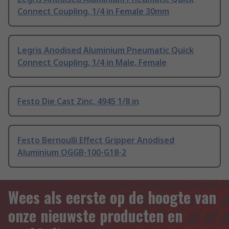
Connect Coupling, 1/4 in Female 30mm
Legris Anodised Aluminium Pneumatic Quick
Connect Coupling, 1/4 in Male, Female
Festo Die Cast Zinc, 4945 1/8 in
Festo Bernoulli Effect Gripper Anodised
Aluminium OGGB-100-G18-2
Wees als eerste op de hoogte van
onze nieuwste producten en