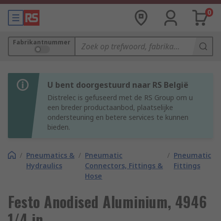
0
Fabrikantnummer
U bent doorgestuurd naar RS België
Distrelec is gefuseerd met de RS Group om u
een breder productaanbod, plaatselijke
ondersteuning en betere services te kunnen
bieden.
/
Pneumatics &
/
Pneumatic
/
Pneumatic
Hydraulics
Connectors, Fittings &
Fittings
Hose
Festo Anodised Aluminium, 4946
1/4 in