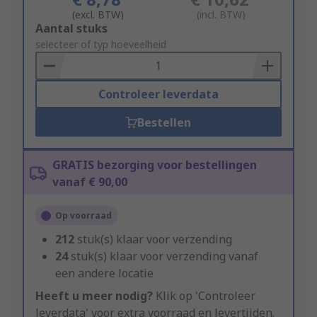
(excl. BTW)
(incl. BTW)
Add
Aantal stuks
to
selecteer of typ hoeveelheid
Basket
Controleer leverdata
Bestellen
GRATIS bezorging voor bestellingen
vanaf € 90,00
Op voorraad
212
stuk(s) klaar voor verzending
24
stuk(s) klaar voor verzending vanaf
een andere locatie
Heeft u meer nodig?
Klik op 'Controleer
leverdata' voor extra voorraad en levertijden.