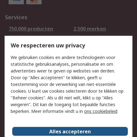
Services
750.000 producten
2.500 merken
Bestellen
Inkoopoplossingen
We respecteren uw privacy
Retouren
Technisch advies
Track & Trace
We gebruiken cookies en andere technologieën voor
statistische gebruiksanalyses, personalisatie en om
Wettelijk
advertenties weer te geven op websites van derden.
Door op "Alles accepteren" te klikken, geeft u
Cookiebeleid
Email veiligheid
toestemming voor de verwerking van niet-essentiële
Privacybeleid -
Websitevoorwaarden
cookies. U kunt uw cookies selecteren door te klikken op
Bijgewerkt
"Beheer cookies". Als u dit niet wilt, klikt u op "Alles
weigeren". Dit kan de toegang tot bepaalde functies
Algemene
beperken. Meer informatie vindt u in
ons cookiebeleid
verkoopvoorwaarden
Over RS
Alles accepteren