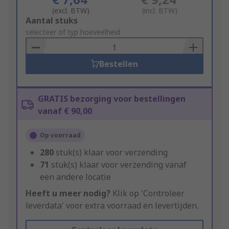
(excl. BTW)
(incl. BTW)
Add
Aantal stuks
to
selecteer of typ hoeveelheid
Basket
Bestellen
GRATIS bezorging voor bestellingen
vanaf € 90,00
Op voorraad
280
stuk(s) klaar voor verzending
71
stuk(s) klaar voor verzending vanaf
een andere locatie
Heeft u meer nodig?
Klik op 'Controleer
leverdata' voor extra voorraad en levertijden.