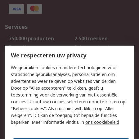
Services
750.000 producten
2.500 merken
Bestellen
Inkoopoplossingen
We respecteren uw privacy
Retouren
Technisch advies
Track & Trace
We gebruiken cookies en andere technologieën voor
statistische gebruiksanalyses, personalisatie en om
Wettelijk
advertenties weer te geven op websites van derden.
Door op "Alles accepteren" te klikken, geeft u
Cookiebeleid
Email veiligheid
toestemming voor de verwerking van niet-essentiële
Privacybeleid -
Websitevoorwaarden
cookies. U kunt uw cookies selecteren door te klikken op
Bijgewerkt
"Beheer cookies". Als u dit niet wilt, klikt u op "Alles
weigeren". Dit kan de toegang tot bepaalde functies
Algemene
beperken. Meer informatie vindt u in
ons cookiebeleid
verkoopvoorwaarden