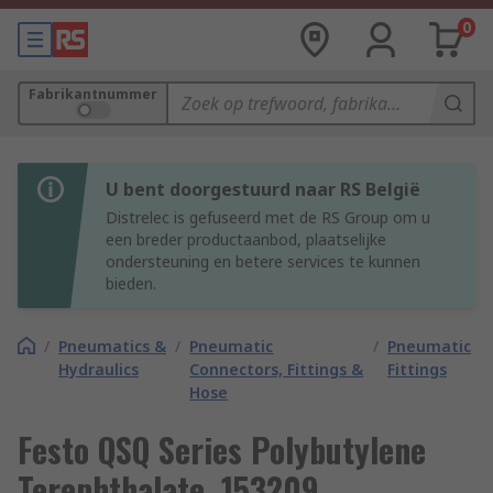
0
Fabrikantnummer
U bent doorgestuurd naar RS België
Distrelec is gefuseerd met de RS Group om u
een breder productaanbod, plaatselijke
ondersteuning en betere services te kunnen
bieden.
/
Pneumatics &
/
Pneumatic
/
Pneumatic
Hydraulics
Connectors, Fittings &
Fittings
Hose
Festo QSQ Series Polybutylene
Terephthalate, 153209