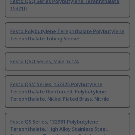
Festo QSQ Series Polybutylene Terephthalate,
153210
Festo Polybutylene Terephthalate Polybutylene
Terephthalate Tubing Sleeve
Festo QSQ Series, Male, G 1/4
Festo QSM Series, 153325 Polybutylene
Terephthalate Reinforced, Polybutylene
Terephthalate, Nickel Plated Brass, Nitrile
Festo QS Series, 132981 Polybutylene
Terephthalate, High Alloy Stainless Steel,