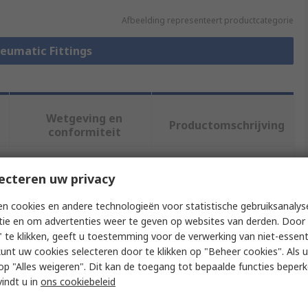
Afbeelding representeert productcategorie
neumatic Fittings
Wetgeving en
Productomschrijving
conformiteit
ecteren uw privacy
f meer kenmerken te selecteren.
n cookies en andere technologieën voor statistische gebruiksanalys
Waarde
tie en om advertenties weer te geven op websites van derden. Door 
 te klikken, geeft u toestemming voor de verwerking van niet-essent
Festo
kunt uw cookies selecteren door te klikken op "Beheer cookies". Als u 
 u op "Alles weigeren". Dit kan de toegang tot bepaalde functies beper
Pneumatic Fitting
vindt u in
ons cookiebeleid
6 mm