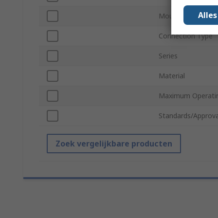
Alle
Mount Type
Connection Type
Series
Material
Maximum Operati
Standards/Approva
Zoek vergelijkbare producten