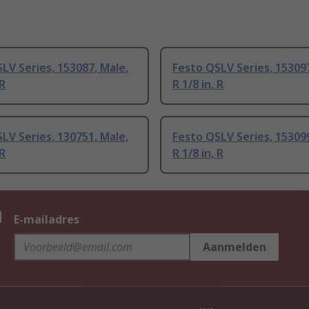
LV Series, 153087, Male,
Festo QSLV Series, 153097
 R
R 1/8 in, R
LV Series, 130751, Male,
Festo QSLV Series, 153099
 R
R 1/8 in, R
n
E-mailadres
Aanmelden