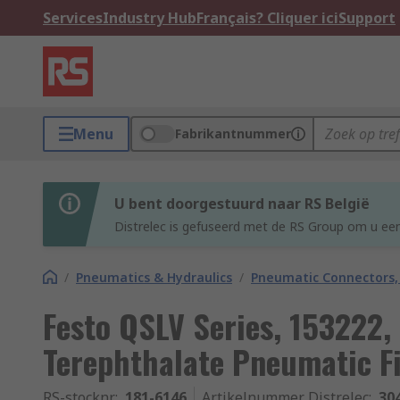
Services
Industry Hub
Français? Cliquer ici
Support
Menu
Fabrikantnummer
U bent doorgestuurd naar RS België
Distrelec is gefuseerd met de RS Group om u een
/
Pneumatics & Hydraulics
/
Pneumatic Connectors, 
Festo QSLV Series, 153222,
Terephthalate Pneumatic F
RS-stocknr.
:
181-6146
Artikelnummer Distrelec
:
30