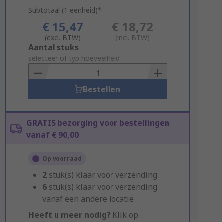
Subtotaal (1 eenheid)*
€ 15,47
€ 18,72
(excl. BTW)
(incl. BTW)
Add
Aantal stuks
to
selecteer of typ hoeveelheid
Basket
Bestellen
GRATIS bezorging voor bestellingen
vanaf € 90,00
Op voorraad
2
stuk(s) klaar voor verzending
6
stuk(s) klaar voor verzending
vanaf een andere locatie
Heeft u meer nodig?
Klik op