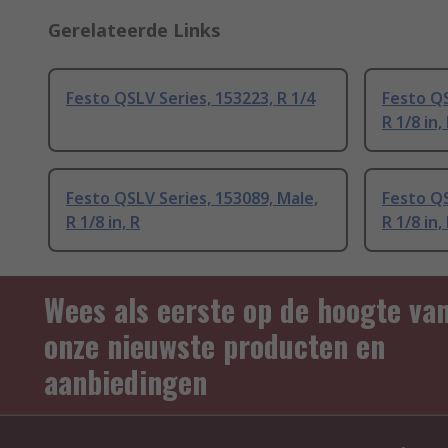
Gerelateerde Links
Festo QSLV Series, 153223, R 1/4
Festo QS
R 1/8 in,
Festo QSLV Series, 153089, Male,
Festo QS
R 1/8 in, R
R 1/8 in,
Wees als eerste op de hoogte va
onze nieuwste producten en
aanbiedingen