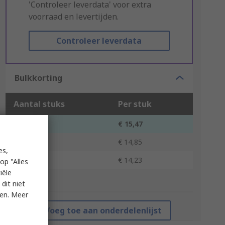
'Controleer leverdata' voor extra
voorraad en levertijden.
Controleer leverdata
Bulkkorting
Aantal stuks
Per stuk
1 - 4
€ 15,47
5 - 9
€ 14,85
es,
10 +
€ 14,23
op "Alles
iële
*prijsindicatie
dit niet
ken. Meer
Voeg toe aan onderdelenlijst