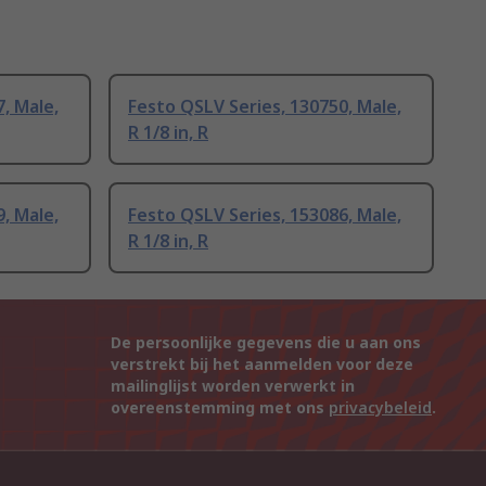
, Male,
Festo QSLV Series, 130750, Male,
R 1/8 in, R
, Male,
Festo QSLV Series, 153086, Male,
R 1/8 in, R
De persoonlijke gegevens die u aan ons
verstrekt bij het aanmelden voor deze
mailinglijst worden verwerkt in
overeenstemming met ons
privacybeleid
.