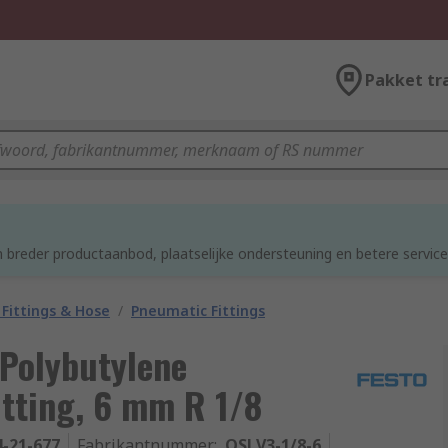
Pakket tr
 breder productaanbod, plaatselijke ondersteuning en betere service
Fittings & Hose
/
Pneumatic Fittings
 Polybutylene
itting, 6 mm R 1/8
4-21-677
Fabrikantnummer
:
QSLV3-1/8-6