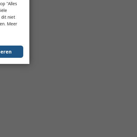
op "Alles
iële
dit niet
ken. Meer
geren