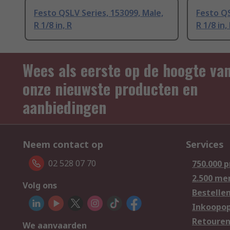
Festo QSLV Series, 153099, Male,
Festo QS
R 1/8 in, R
R 1/8 in,
Wees als eerste op de hoogte va
onze nieuwste producten en
aanbiedingen
Neem contact op
Services
02 528 07 70
750.000 
2.500 me
Volg ons
Bestelle
Inkoopop
Retoure
We aanvaarden