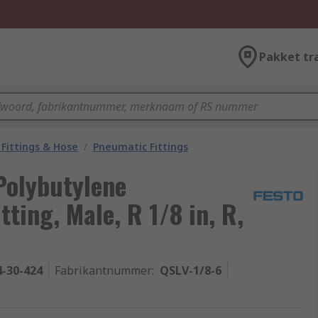
Pakket tr
Fittings & Hose
/
Pneumatic Fittings
Polybutylene
ting, Male, R 1/8 in, R,
4-30-424
Fabrikantnummer
:
QSLV-1/8-6