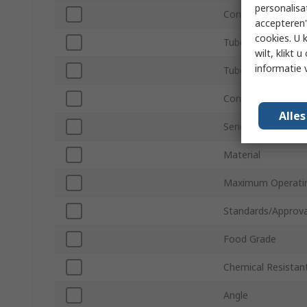
personalisa
Connection Threa
accepteren"
cookies. U 
Tube Connection S
wilt, klikt
informatie 
Tube Connection 
Connection Gende
Alle
Series
Material
Maximum Operati
Standards/Approva
Food Grade
Chemical Resistan
Angle