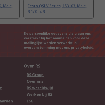
, Male,
Festo QSLV Series, 153103, Male,
R 1/8 in, R
De persoonlijke gegevens die u aan ons
verstrekt bij het aanmelden voor deze
mailinglijst worden verwerkt in
overeenstemming met ons
privacybeleid
.
Over RS
RS Group
Over ons
t
RS wereldwijd
Werken bij RS
aarden
ESG