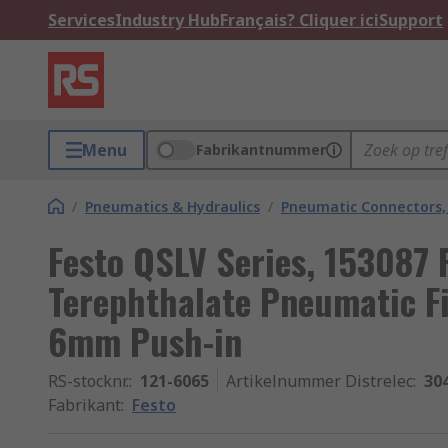
Services
Industry Hub
Français? Cliquer ici
Support
Menu
Fabrikantnummer
/
Pneumatics & Hydraulics
/
Pneumatic Connectors, 
Festo QSLV Series, 153087 
Terephthalate Pneumatic Fit
6mm Push-in
RS-stocknr.
:
121-6065
Artikelnummer Distrelec
:
30
Fabrikant
:
Festo