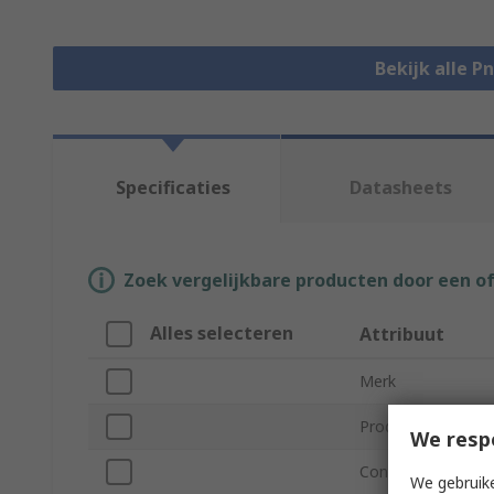
Bekijk alle P
Specificaties
Datasheets
Zoek vergelijkbare producten door een o
Alles selecteren
Attribuut
Merk
Product Type
We resp
Connection Thread
We gebruike