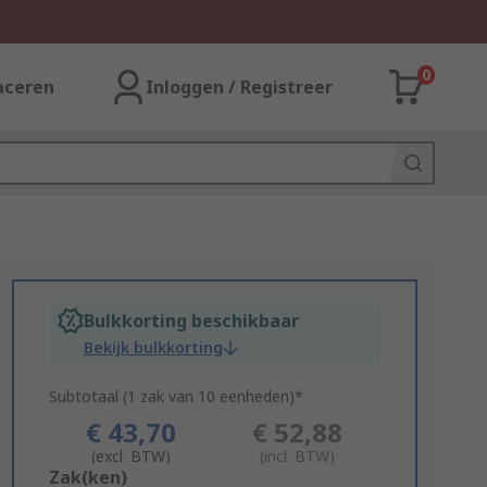
0
aceren
Inloggen / Registreer
Bulkkorting beschikbaar
Bekijk bulkkorting
Subtotaal (1 zak van 10 eenheden)*
€ 43,70
€ 52,88
(excl. BTW)
(incl. BTW)
Add
Zak(ken)