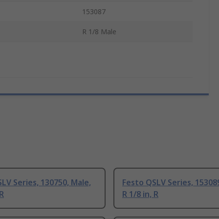
153087
R 1/8 Male
LV Series, 130750, Male,
Festo QSLV Series, 153089
 R
R 1/8 in, R