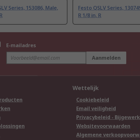
LV Series, 153086, Male,
Festo QSLV Series, 130749
 R
R 1/8 in, R
n
E-mailadres
Aanmelden
Wettelijk
producten
Cookiebeleid
rken
Email veiligheid
n
Privacybeleid - Bijgewerk
lossingen
Websitevoorwaarden
n
Algemene verkoopvoorw