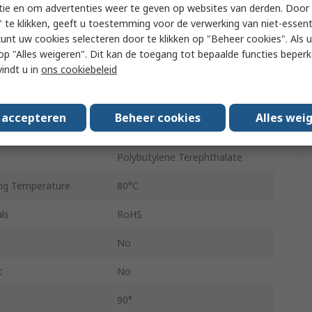
tie en om advertenties weer te geven op websites van derden. Door 
d Standard
R
 te klikken, geeft u toestemming voor de verwerking van niet-essent
kunt uw cookies selecteren door te klikken op "Beheer cookies". Als u 
ize
6mm
 u op "Alles weigeren". Dit kan de toegang tot bepaalde functies beper
vindt u in
ons cookiebeleid
Type
Push-in
r
Male
s accepteren
Beheer cookies
Alles wei
QSLV
Polybutylene Terephthalate
ng Temperature
80°C
ls
RoHS
No
t
No
90°