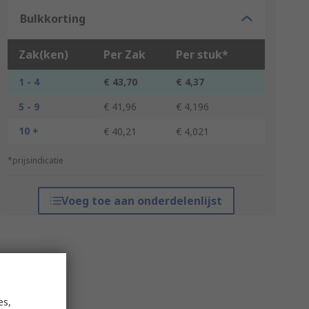
Bulkkorting
Zak(ken)
Per Zak
Per stuk*
1 - 4
€ 43,70
€ 4,37
5 - 9
€ 41,96
€ 4,196
10 +
€ 40,21
€ 4,021
*prijsindicatie
Voeg toe aan onderdelenlijst
es,