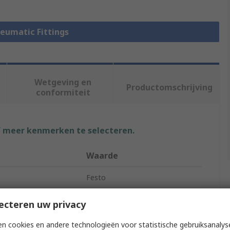
neumatic Fittings
Wetgeving en
Productomschrijving
conformiteit
f meer kenmerken te selecteren.
Waarde
Festo
Pneumatic Fitting
ecteren uw privacy
 Size
R 1/8 in
n cookies en andere technologieën voor statistische gebruiksanalys