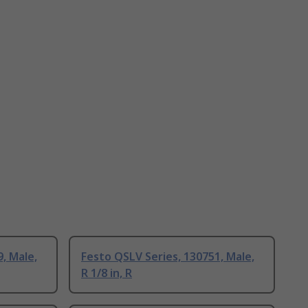
, Male,
Festo QSLV Series, 130751, Male,
R 1/8 in, R