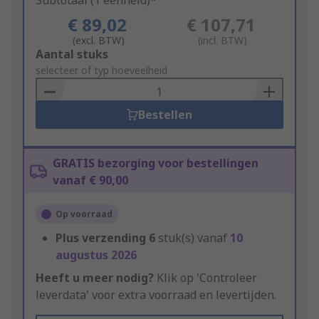
Subtotaal (1 eenheid)*
€ 89,02
€ 107,71
(excl. BTW)
(incl. BTW)
Add
Aantal stuks
to
selecteer of typ hoeveelheid
Basket
Bestellen
GRATIS bezorging voor bestellingen
vanaf € 90,00
Op voorraad
Plus verzending
6
stuk(s) vanaf
10
augustus 2026
Heeft u meer nodig?
Klik op 'Controleer
leverdata' voor extra voorraad en levertijden.