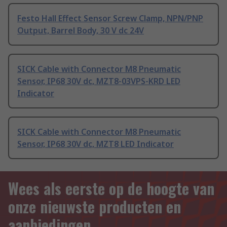
Festo Hall Effect Sensor Screw Clamp, NPN/PNP
Output, Barrel Body, 30 V dc 24V
SICK Cable with Connector M8 Pneumatic
Sensor, IP68 30V dc, MZT8-03VPS-KRD LED
Indicator
SICK Cable with Connector M8 Pneumatic
Sensor, IP68 30V dc, MZT8 LED Indicator
Wees als eerste op de hoogte van
onze nieuwste producten en
aanbiedingen