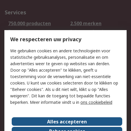
Services
750.000 producten
2.500 merken
Bestellen
Inkoopoplossingen
We respecteren uw privacy
Retouren
Technisch advies
Track & Trace
We gebruiken cookies en andere technologieën voor
statistische gebruiksanalyses, personalisatie en om
Wettelijk
advertenties weer te geven op websites van derden.
Door op "Alles accepteren" te klikken, geeft u
Cookiebeleid
Email veiligheid
toestemming voor de verwerking van niet-essentiële
Privacybeleid -
Websitevoorwaarden
cookies. U kunt uw cookies selecteren door te klikken op
Bijgewerkt
"Beheer cookies". Als u dit niet wilt, klikt u op "Alles
weigeren". Dit kan de toegang tot bepaalde functies
Algemene
beperken. Meer informatie vindt u in
ons cookiebeleid
verkoopvoorwaarden
Over RS
Alles accepteren
RS Group
Over ons