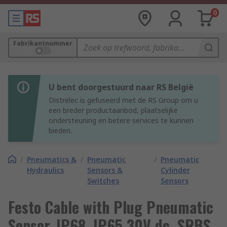
0
Fabrikantnummer
U bent doorgestuurd naar RS België
Distrelec is gefuseerd met de RS Group om u
een breder productaanbod, plaatselijke
ondersteuning en betere services te kunnen
bieden.
/
Pneumatics &
/
Pneumatic
/
Pneumatic
Hydraulics
Sensors &
Cylinder
Switches
Sensors
Festo Cable with Plug Pneumatic
Sensor, IP68, IP65 30V dc, SRBS