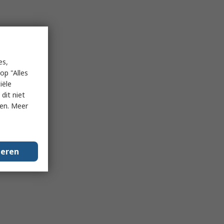
es,
op "Alles
iële
dit niet
ken. Meer
geren