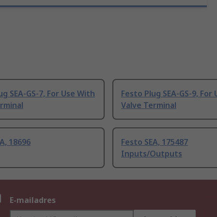
ug SEA-GS-7, For Use With
Festo Plug SEA-GS-9, For
rminal
Valve Terminal
A, 18696
Festo SEA, 175487
Inputs/Outputs
n
E-mailadres