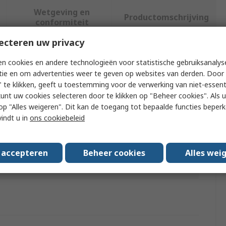
Wetgeving en
Productomschrijving
conformiteit
ecteren uw privacy
f meer kenmerken te selecteren.
n cookies en andere technologieën voor statistische gebruiksanalys
tie en om advertenties weer te geven op websites van derden. Door 
ibuut
Waarde
 te klikken, geeft u toestemming voor de verwerking van niet-essent
kunt uw cookies selecteren door te klikken op "Beheer cookies". Als u 
Festo
 u op "Alles weigeren". Dit kan de toegang tot bepaalde functies beper
vindt u in
ons cookiebeleid
se With
Valve Terminal
acturer Series
SEA
s accepteren
Beheer cookies
Alles wei
l Number
192008