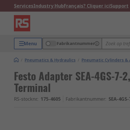
Services
Industry Hub
Français? Cliquer ici
Support
Menu
Fabrikantnummer
/
Pneumatics & Hydraulics
/
Pneumatic Cylinders & 
Festo Adapter SEA-4GS-7-2,
Terminal
RS-stocknr.
:
175-4605
Fabrikantnummer
:
SEA-4GS-