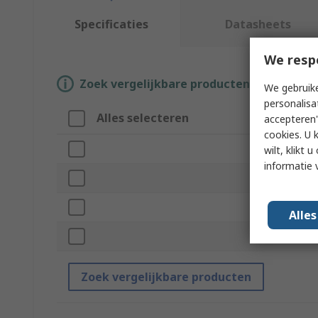
Specificaties
Datasheets
We resp
Zoek vergelijkbare producten door een o
We gebruike
personalisa
Alles selecteren
Attr
accepteren"
cookies. U 
Merk
wilt, klikt
informatie 
For U
Manuf
Alle
Mode
Zoek vergelijkbare producten