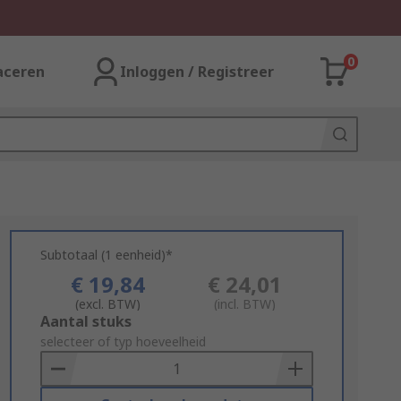
0
aceren
Inloggen / Registreer
Subtotaal (1 eenheid)*
€ 19,84
€ 24,01
(excl. BTW)
(incl. BTW)
Add
Aantal stuks
to
selecteer of typ hoeveelheid
Basket