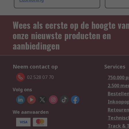
Wees als eerste op de hoogte va
onze nieuwste producten en
aanbiedingen
Neem contact op
Services
02 528 07 70
750.000 
2.500 me
Volg ons
Bestelle
Inkoopop
Retoure
We aanvaarden
Technisc
Track & 