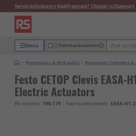
Services
Industry Hub
Français? Cliquer ici
Support
Menu
Fabrikantnummer
/
Pneumatics & Hydraulics
/
Pneumatic Cylinders & 
Festo CETOP Clevis EASA-H1
Electric Actuators
RS-stocknr.
:
196-179
Fabrikantnummer
:
EASA-H1-2