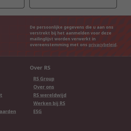
De persoonlijke gegevens die u aan ons
verstrekt bij het aanmelden voor deze
mailinglijst worden verwerkt in
overeenstemming met ons
privacybeleid
.
Over RS
RS Group
Over ons
t
RS wereldwijd
Werken bij RS
aarden
ESG