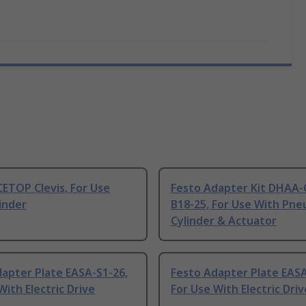
ETOP Clevis, For Use
Festo Adapter Kit DHAA-
inder
B18-25, For Use With Pne
Cylinder & Actuator
apter Plate EASA-S1-26,
Festo Adapter Plate EASA
With Electric Drive
For Use With Electric Driv