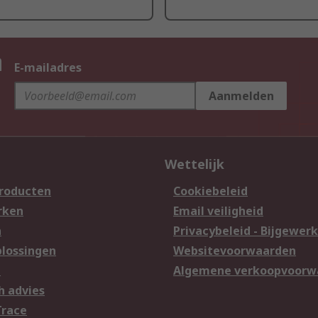
n
E-mailadres
Aanmelden
Wettelijk
producten
Cookiebeleid
rken
Email veiligheid
n
Privacybeleid - Bijgewerk
lossingen
Websitevoorwaarden
n
Algemene verkoopvoorw
h advies
Trace