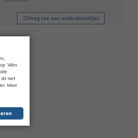
*prijsindicatie
Voeg toe aan onderdelenlijst
es,
op "Alles
iële
dit niet
ken. Meer
geren