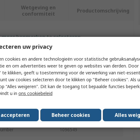
Wetgeving en
Productomschrijving
conformiteit
f meer kenmerken te selecteren.
ecteren uw privacy
uut
Waarde
n cookies en andere technologieën voor statistische gebruiksanalys
Festo
tie en om advertenties weer te geven op websites van derden. Door 
 te klikken, geeft u toestemming voor de verwerking van niet-essent
 With
Electric Actuators
kunt uw cookies selecteren door te klikken op "Beheer cookies". Als u 
 u op "Alles weigeren". Dit kan de toegang tot bepaalde functies beper
 Type
CETOP Clevis
vindt u in
ons cookiebeleid
EASA
s accepteren
Beheer cookies
Alles wei
ds/Approvals
RoHS
Number
1096549