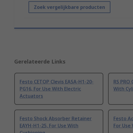
Zoek vergelijkbare producten
Gerelateerde Links
Festo CETOP Clevis EASA-H1-20-
RS PRO C
PG16, For Use With Electric
With Cyl
Actuators
Festo Shock Absorber Retainer
Festo Ad
EAYH-H1-25, For Use With
For Use 
Cushioning