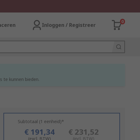
0
aceren
Inloggen / Registreer
s te kunnen bieden.
Subtotaal (1 eenheid)*
€ 191,34
€ 231,52
(excl. BTW)
(incl. BTW)