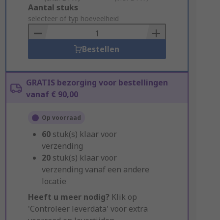
Add
Aantal stuks
to
selecteer of typ hoeveelheid
Basket
Bestellen
GRATIS bezorging voor bestellingen
vanaf € 90,00
Op voorraad
60
stuk(s) klaar voor
verzending
20
stuk(s) klaar voor
verzending vanaf een andere
locatie
Heeft u meer nodig?
Klik op
'Controleer leverdata' voor extra