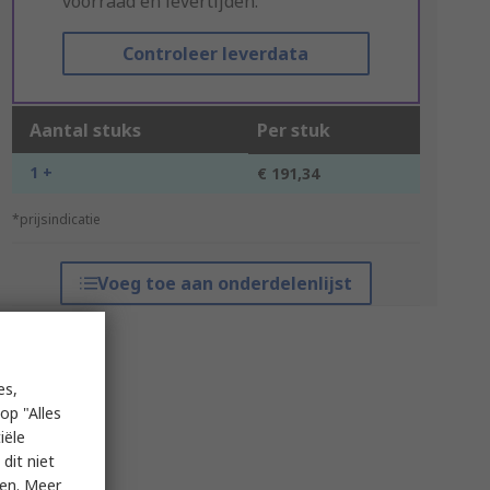
voorraad en levertijden.
Controleer leverdata
Aantal stuks
Per stuk
1 +
€ 191,34
*prijsindicatie
Voeg toe aan onderdelenlijst
es,
op "Alles
iële
dit niet
ken. Meer