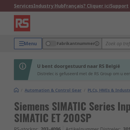
Services
Industry Hub
Français? Cliquer ici
Support
Menu
Fabrikantnummer
U bent doorgestuurd naar RS België
Distrelec is gefuseerd met de RS Group om u een
/
Automation & Control Gear
/
PLCs, HMIs & Indust
Siemens SIMATIC Series Inp
SIMATIC ET 200SP
RS-stocknr.
:
203-4096
Artikelnummer Distrelec
:
30