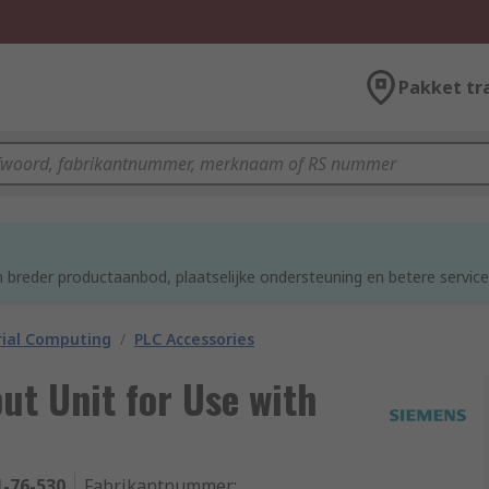
Pakket tr
 breder productaanbod, plaatselijke ondersteuning en betere service
rial Computing
/
PLC Accessories
ut Unit for Use with
1-76-530
Fabrikantnummer
: