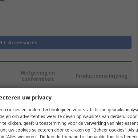
 PLC Accessories
Wetgeving en
Productomschrijving
conformiteit
ecteren uw privacy
f meer kenmerken te selecteren.
n cookies en andere technologieën voor statistische gebruiksanalys
tie en om advertenties weer te geven op websites van derden. Door 
Waarde
 te klikken, geeft u toestemming voor de verwerking van niet-essent
kunt uw cookies selecteren door te klikken op "Beheer cookies". Als u 
Siemens
 u op "Alles weigeren". Dit kan de toegang tot bepaalde functies beper