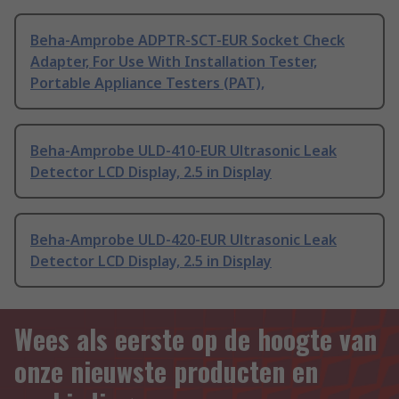
Beha-Amprobe ADPTR-SCT-EUR Socket Check
Adapter, For Use With Installation Tester,
Portable Appliance Testers (PAT),
Beha-Amprobe ULD-410-EUR Ultrasonic Leak
Detector LCD Display, 2.5 in Display
Beha-Amprobe ULD-420-EUR Ultrasonic Leak
Detector LCD Display, 2.5 in Display
Wees als eerste op de hoogte van
onze nieuwste producten en