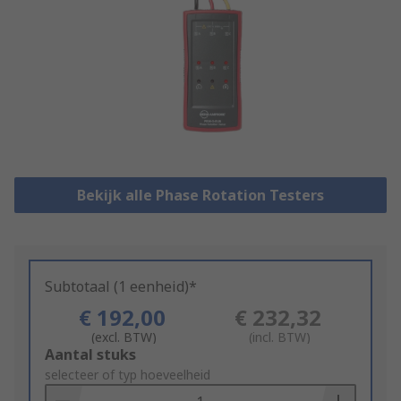
Bekijk alle Phase Rotation Testers
Subtotaal (1 eenheid)*
€ 192,00
€ 232,32
(excl. BTW)
(incl. BTW)
Add
Aantal stuks
to
selecteer of typ hoeveelheid
Basket