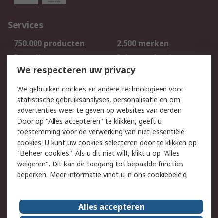
Services
750.000 producten
2.500 merken
Bestellen
Inkoopoplossingen
We respecteren uw privacy
Retouren
Technisch advies
Track & Trace
We gebruiken cookies en andere technologieën voor
statistische gebruiksanalyses, personalisatie en om
Wettelijk
advertenties weer te geven op websites van derden.
Door op "Alles accepteren" te klikken, geeft u
Cookiebeleid
Email veiligheid
toestemming voor de verwerking van niet-essentiële
Privacybeleid -
Websitevoorwaarden
cookies. U kunt uw cookies selecteren door te klikken op
Bijgewerkt
"Beheer cookies". Als u dit niet wilt, klikt u op "Alles
weigeren". Dit kan de toegang tot bepaalde functies
Algemene
beperken. Meer informatie vindt u in
ons cookiebeleid
verkoopvoorwaarden
Over RS
Alles accepteren