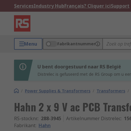
Services
Industry Hub
Français? Cliquer ici
Support
Menu
Fabrikantnummer
U bent doorgestuurd naar RS België
Distrelec is gefuseerd met de RS Group om u een
/
Power Supplies & Transformers
/
Transformers
/
Hahn 2 x 9 V ac PCB Trans
RS-stocknr.
:
288-3945
Artikelnummer Distrelec
:
15
Fabrikant
:
Hahn