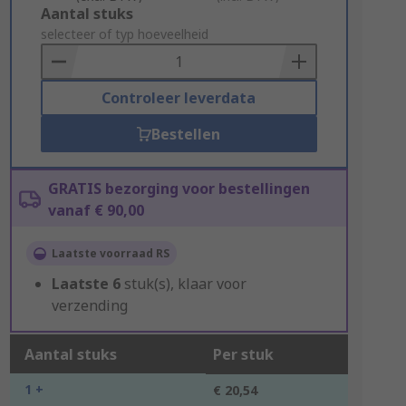
Add
Aantal stuks
to
selecteer of typ hoeveelheid
Basket
Controleer leverdata
Bestellen
GRATIS bezorging voor bestellingen
vanaf € 90,00
Laatste voorraad RS
Laatste
6
stuk(s), klaar voor
verzending
Aantal stuks
Per stuk
1 +
€ 20,54