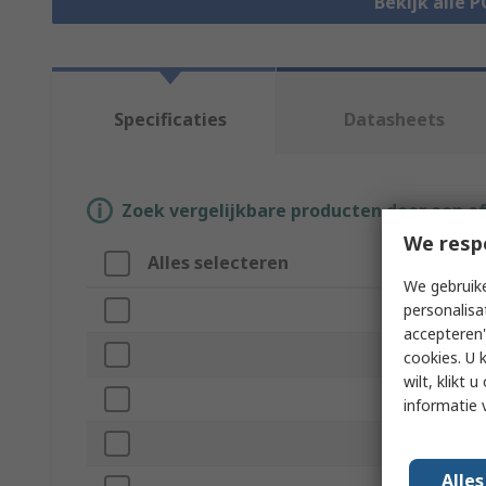
Bekijk alle 
Specificaties
Datasheets
Zoek vergelijkbare producten door een o
We resp
Alles selecteren
Attribuut
We gebruike
personalisa
Merk
accepteren"
Secondary Vo
cookies. U 
wilt, klikt
Product Type
informatie 
Primary Volt
Alle