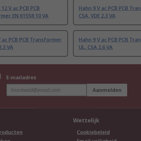
 12 V ac PCB PCB
Hahn 9 V ac PCB PCB Tran
mer, EN 61558 10 VA
CSA, VDE 2.3 VA
 ac PCB PCB Transformer,
Hahn 9 V ac PCB PCB Tran
2.3 VA
UL, CSA 2.6 VA
n
E-mailadres
Aanmelden
Wettelijk
producten
Cookiebeleid