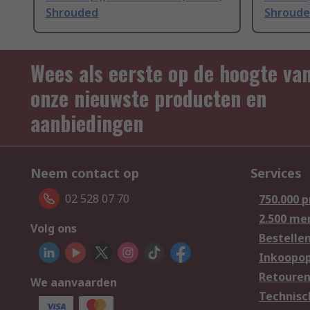
Shrouded
Shroud
Wees als eerste op de hoogte va
onze nieuwste producten en
aanbiedingen
Neem contact op
Services
02 528 07 70
750.000 
2.500 me
Volg ons
Bestelle
Inkoopop
Retoure
We aanvaarden
Technisc