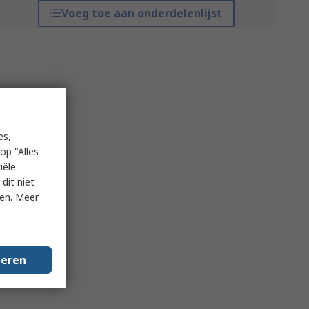
Voeg toe aan onderdelenlijst
es,
op "Alles
iële
dit niet
ken. Meer
geren