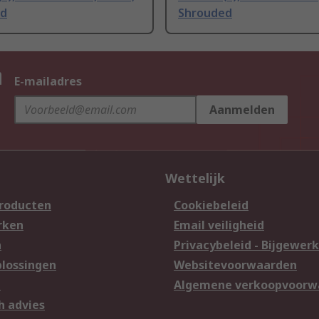
ed
Shrouded
n
E-mailadres
Aanmelden
Wettelijk
producten
Cookiebeleid
rken
Email veiligheid
n
Privacybeleid - Bijgewerk
lossingen
Websitevoorwaarden
n
Algemene verkoopvoorw
h advies