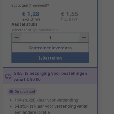
Subtotaal (1 eenheid)*
€ 1,28
€ 1,55
(excl. BTW)
(incl. BTW)
Add
Aantal stuks
to
selecteer of typ hoeveelheid
Basket
Controleer leverdata
Bestellen
GRATIS bezorging voor bestellingen
vanaf € 90,00
Op voorraad
114
stuk(s) klaar voor verzending
54
stuk(s) klaar voor verzending vanaf
een andere locatie