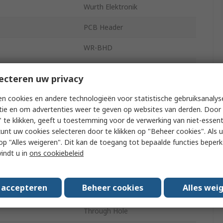
Wurth Elektronik
PCB Header
WR-BHD
3A
ecteren uw privacy
2.54mm
n cookies en andere technologieën voor statistische gebruiksanalys
ts
40
tie en om advertenties weer te geven op websites van derden. Door 
 te klikken, geeft u toestemming voor de verwerking van niet-essent
Polybutylene Terephthalate
kunt uw cookies selecteren door te klikken op "Beheer cookies". Als u 
 u op "Alles weigeren". Dit kan de toegang tot bepaalde functies beper
2
vindt u in
ons cookiebeleid
Straight
s accepteren
Beheer cookies
Alles wei
uded
Shrouded
Through Hole