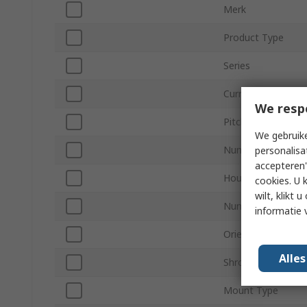
Merk
Product Type
Series
Current
We resp
Pitch
We gebruike
Number of Contac
personalisa
accepteren"
Housing Material
cookies. U 
wilt, klikt
Number of Rows
informatie 
Orientation
Alle
Shrouded/Unshro
Mount Type