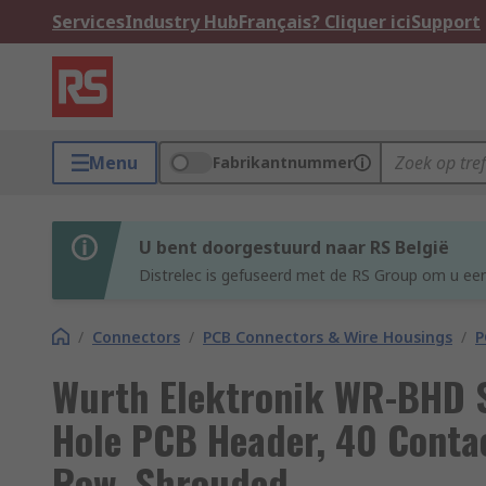
Services
Industry Hub
Français? Cliquer ici
Support
Menu
Fabrikantnummer
U bent doorgestuurd naar RS België
Distrelec is gefuseerd met de RS Group om u een
/
Connectors
/
PCB Connectors & Wire Housings
/
P
Wurth Elektronik WR-BHD S
Hole PCB Header, 40 Contac
Row, Shrouded