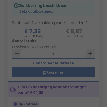
Bulkkorting beschikbaar
Bekijk bulkkorting
Subtotaal (1 verpakking van 5 eenheden)*
€ 7,33
€ 8,87
(excl. BTW)
(incl. BTW)
Add
Aantal stuks
to
selecteer of typ hoeveelheid
Basket
Controleer leverdata
Bestellen
GRATIS bezorging voor bestellingen
vanaf € 90,00
Op voorraad