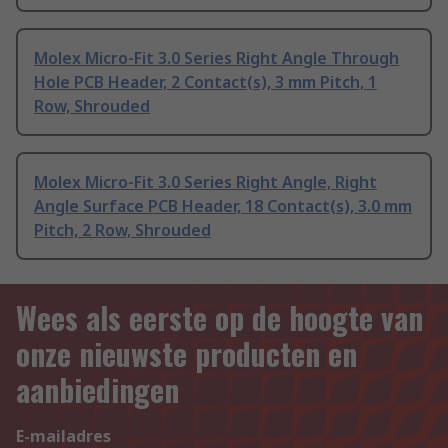
Molex Micro-Fit 3.0 Series Right Angle Through
Hole PCB Header, 2 Contact(s), 3 mm Pitch, 1
Row, Shrouded
Molex Micro-Fit 3.0 Series Right Angle, Right
Angle Surface PCB Header, 18 Contact(s), 3.0 mm
Pitch, 2 Row, Shrouded
Wees als eerste op de hoogte van
onze nieuwste producten en
aanbiedingen
E-mailadres