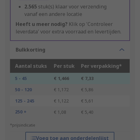
2.565
stuk(s) klaar voor verzending
vanaf een andere locatie
Heeft u meer nodig?
Klik op 'Controleer
leverdata' voor extra voorraad en levertijden.
Bulkkorting
Aantal stuks
Per stuk
Per verpakking*
5 - 45
€ 1,466
€ 7,33
50 - 120
€ 1,172
€ 5,86
125 - 245
€ 1,122
€ 5,61
250 +
€ 1,08
€ 5,40
*prijsindicatie
Voeg toe aan onderdelenlijst