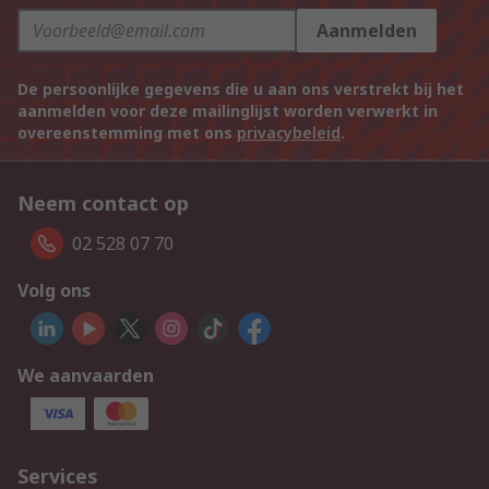
Aanmelden
De persoonlijke gegevens die u aan ons verstrekt bij het
aanmelden voor deze mailinglijst worden verwerkt in
overeenstemming met ons
privacybeleid
.
Neem contact op
02 528 07 70
Volg ons
We aanvaarden
Services