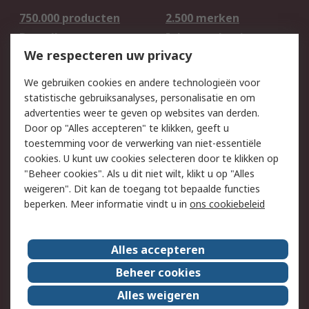
750.000 producten
2.500 merken
Bestellen
Inkoopoplossingen
We respecteren uw privacy
Retouren
Technisch advies
Track & Trace
We gebruiken cookies en andere technologieën voor
statistische gebruiksanalyses, personalisatie en om
Wettelijk
advertenties weer te geven op websites van derden.
Door op "Alles accepteren" te klikken, geeft u
Cookiebeleid
Email veiligheid
toestemming voor de verwerking van niet-essentiële
Privacybeleid -
Websitevoorwaarden
cookies. U kunt uw cookies selecteren door te klikken op
Bijgewerkt
"Beheer cookies". Als u dit niet wilt, klikt u op "Alles
weigeren". Dit kan de toegang tot bepaalde functies
Algemene
beperken. Meer informatie vindt u in
ons cookiebeleid
verkoopvoorwaarden
Over RS
Alles accepteren
RS Group
Over ons
Beheer cookies
RS wereldwijd
Werken bij RS
Alles weigeren
ESG