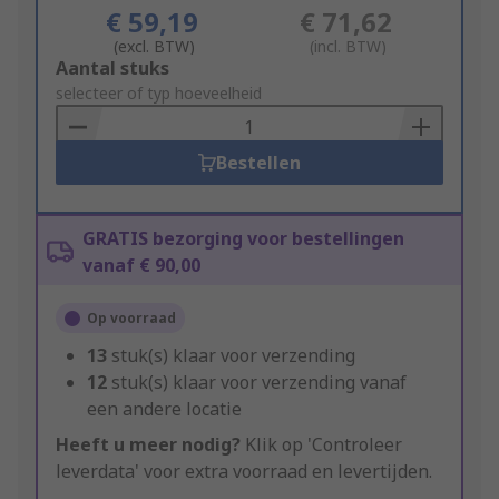
€ 59,19
€ 71,62
(excl. BTW)
(incl. BTW)
Add
Aantal stuks
to
selecteer of typ hoeveelheid
Basket
Bestellen
GRATIS bezorging voor bestellingen
vanaf € 90,00
Op voorraad
13
stuk(s) klaar voor verzending
12
stuk(s) klaar voor verzending vanaf
een andere locatie
Heeft u meer nodig?
Klik op 'Controleer
leverdata' voor extra voorraad en levertijden.