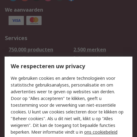
We aanvaarden
Services
750.000 producten
2.500 merken
Bestellen
Inkoopoplossingen
We respecteren uw privacy
Retouren
Technisch advies
Track & Trace
We gebruiken cookies en andere technologieën voor
statistische gebruiksanalyses, personalisatie en om
Wettelijk
advertenties weer te geven op websites van derden.
Door op "Alles accepteren" te klikken, geeft u
Cookiebeleid
Email veiligheid
toestemming voor de verwerking van niet-essentiële
Privacybeleid -
Websitevoorwaarden
cookies. U kunt uw cookies selecteren door te klikken op
Bijgewerkt
"Beheer cookies". Als u dit niet wilt, klikt u op "Alles
weigeren". Dit kan de toegang tot bepaalde functies
Algemene
beperken. Meer informatie vindt u in
ons cookiebeleid
verkoopvoorwaarden