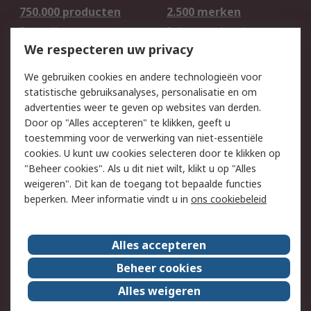
750.000 producten
2.500 merken
Bestellen
Inkoopoplossingen
We respecteren uw privacy
Retouren
Technisch advies
Track & Trace
We gebruiken cookies en andere technologieën voor
statistische gebruiksanalyses, personalisatie en om
Wettelijk
advertenties weer te geven op websites van derden.
Door op "Alles accepteren" te klikken, geeft u
Cookiebeleid
Email veiligheid
toestemming voor de verwerking van niet-essentiële
Privacybeleid -
Websitevoorwaarden
cookies. U kunt uw cookies selecteren door te klikken op
Bijgewerkt
"Beheer cookies". Als u dit niet wilt, klikt u op "Alles
weigeren". Dit kan de toegang tot bepaalde functies
Algemene
beperken. Meer informatie vindt u in
ons cookiebeleid
verkoopvoorwaarden
Over RS
Alles accepteren
RS Group
Over ons
Beheer cookies
RS wereldwijd
Werken bij RS
Alles weigeren
ESG