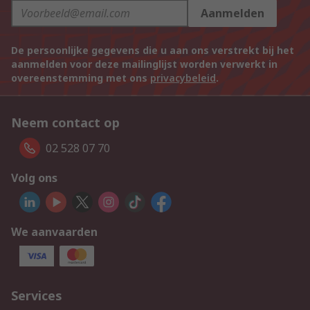
Aanmelden
De persoonlijke gegevens die u aan ons verstrekt bij het
aanmelden voor deze mailinglijst worden verwerkt in
overeenstemming met ons
privacybeleid
.
Neem contact op
02 528 07 70
Volg ons
We aanvaarden
Services