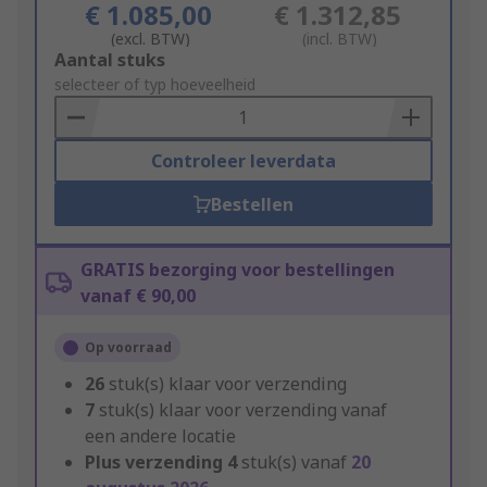
€ 1.085,00
€ 1.312,85
(excl. BTW)
(incl. BTW)
Add
Aantal stuks
to
selecteer of typ hoeveelheid
Basket
Controleer leverdata
Bestellen
GRATIS bezorging voor bestellingen
vanaf € 90,00
Op voorraad
26
stuk(s) klaar voor verzending
7
stuk(s) klaar voor verzending vanaf
een andere locatie
Plus verzending
4
stuk(s) vanaf
20