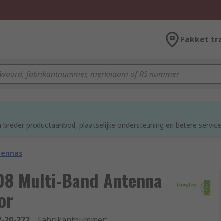
Pakket tr
 breder productaanbod, plaatselijke ondersteuning en betere service
tennas
08 Multi-Band Antenna
or
2-20-272
Fabrikantnummer
: