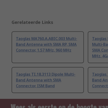
Gerelateerde Links
Taoglas MA760.A.ABIC.003 Multi-
Taoglas
Band Antenna with SMA RP, SMA
Multi-B
Connector, 1.57 MHz, 960 MHz
SMA Con
MHz, 4G
Taoglas TI.18.3113 Dipole Multi-
Taoglas 
Band Antenna with SMA
Band An
Connector, ISM Band
Connect
Wees als eerste op de hoogte va