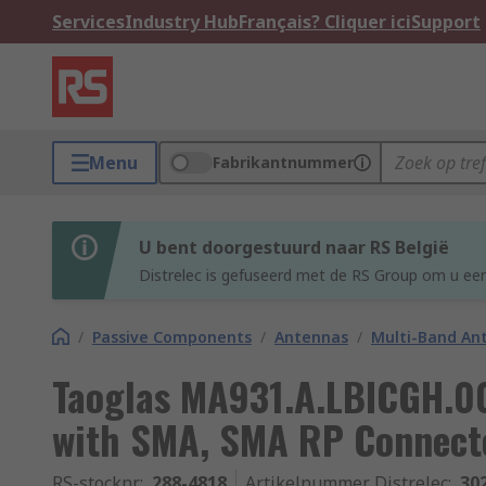
Services
Industry Hub
Français? Cliquer ici
Support
Menu
Fabrikantnummer
U bent doorgestuurd naar RS België
Distrelec is gefuseerd met de RS Group om u een
/
Passive Components
/
Antennas
/
Multi-Band An
Taoglas MA931.A.LBICGH.0
with SMA, SMA RP Connect
RS-stocknr.
:
288-4818
Artikelnummer Distrelec
:
30