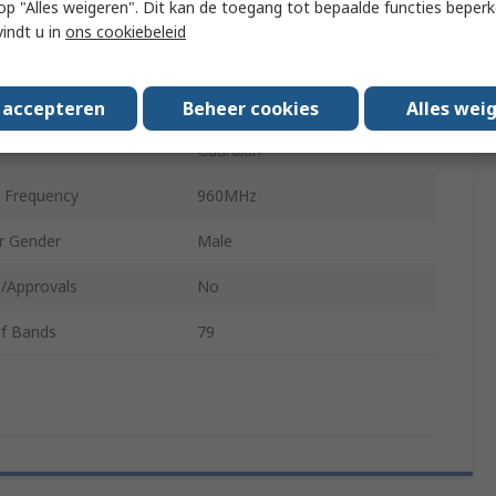
 u op "Alles weigeren". Dit kan de toegang tot bepaalde functies beper
Frequency
1.57MHz
vindt u in
ons cookiebeleid
Mount Type
Adhesive
5.6dBi
s accepteren
Beheer cookies
Alles wei
Guardian
Frequency
960MHz
r Gender
Male
/Approvals
No
f Bands
79