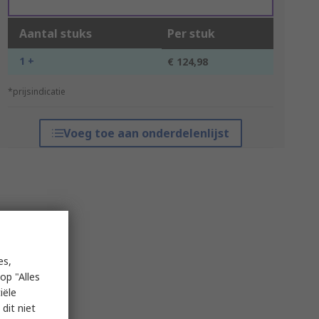
Aantal stuks
Per stuk
1 +
€ 124,98
*prijsindicatie
Voeg toe aan onderdelenlijst
es,
op "Alles
iële
dit niet