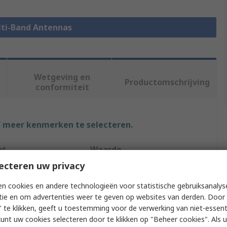
ulti-Band Antennas
Wetgeving en
Productomschrijving
conformiteit
f meer kenmerken te selecteren.
ut
Waarde
ecteren uw privacy
Taoglas
n cookies en andere technologieën voor statistische gebruiksanalys
Type
Multi-Band Antenna
tie en om advertenties weer te geven op websites van derden. Door 
 te klikken, geeft u toestemming voor de verwerking van niet-essent
r Type
SMA, SMA RP
kunt uw cookies selecteren door te klikken op "Beheer cookies". Als u 