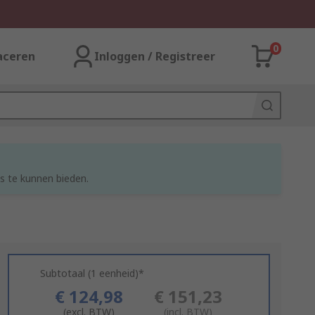
0
aceren
Inloggen / Registreer
s te kunnen bieden.
Subtotaal (1 eenheid)*
€ 124,98
€ 151,23
(excl. BTW)
(incl. BTW)