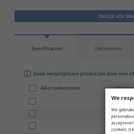
Bekijk alle M
Specificaties
Datasheets
Zoek vergelijkbare producten door een o
Alles selecteren
Attribu
We resp
Merk
We gebruike
Product 
personalisa
accepteren"
Connecto
cookies. U 