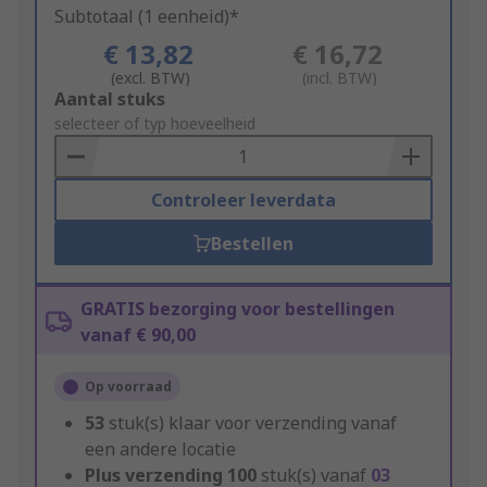
Subtotaal (1 eenheid)*
€ 13,82
€ 16,72
(excl. BTW)
(incl. BTW)
Add
Aantal stuks
to
selecteer of typ hoeveelheid
Basket
Controleer leverdata
Bestellen
GRATIS bezorging voor bestellingen
vanaf € 90,00
Op voorraad
53
stuk(s) klaar voor verzending vanaf
een andere locatie
Plus verzending
100
stuk(s) vanaf
03