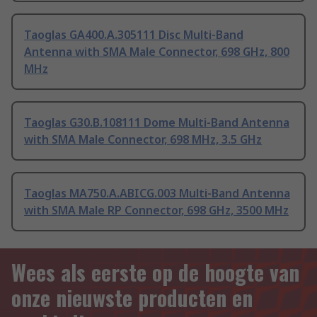
Taoglas GA400.A.305111 Disc Multi-Band
Antenna with SMA Male Connector, 698 GHz, 800
MHz
Taoglas G30.B.108111 Dome Multi-Band Antenna
with SMA Male Connector, 698 MHz, 3.5 GHz
Taoglas MA750.A.ABICG.003 Multi-Band Antenna
with SMA Male RP Connector, 698 GHz, 3500 MHz
Wees als eerste op de hoogte van
onze nieuwste producten en