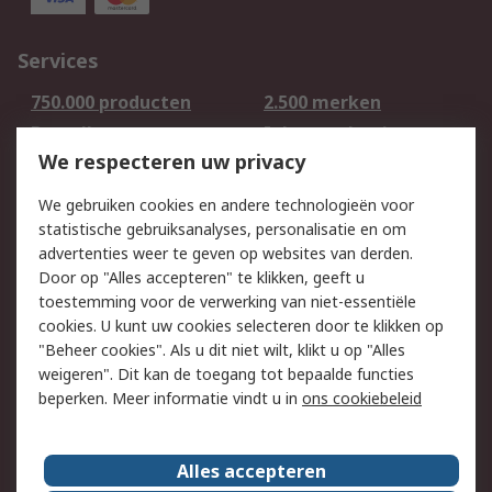
Services
750.000 producten
2.500 merken
Bestellen
Inkoopoplossingen
We respecteren uw privacy
Retouren
Technisch advies
Track & Trace
We gebruiken cookies en andere technologieën voor
statistische gebruiksanalyses, personalisatie en om
Wettelijk
advertenties weer te geven op websites van derden.
Door op "Alles accepteren" te klikken, geeft u
Cookiebeleid
Email veiligheid
toestemming voor de verwerking van niet-essentiële
Privacybeleid -
Websitevoorwaarden
cookies. U kunt uw cookies selecteren door te klikken op
Bijgewerkt
"Beheer cookies". Als u dit niet wilt, klikt u op "Alles
weigeren". Dit kan de toegang tot bepaalde functies
Algemene
beperken. Meer informatie vindt u in
ons cookiebeleid
verkoopvoorwaarden
Over RS
Alles accepteren