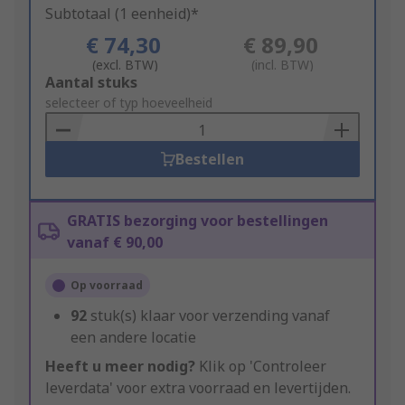
Subtotaal (1 eenheid)*
€ 74,30
€ 89,90
(excl. BTW)
(incl. BTW)
Add
Aantal stuks
to
selecteer of typ hoeveelheid
Basket
Bestellen
GRATIS bezorging voor bestellingen
vanaf € 90,00
Op voorraad
92
stuk(s) klaar voor verzending vanaf
een andere locatie
Heeft u meer nodig?
Klik op 'Controleer
leverdata' voor extra voorraad en levertijden.