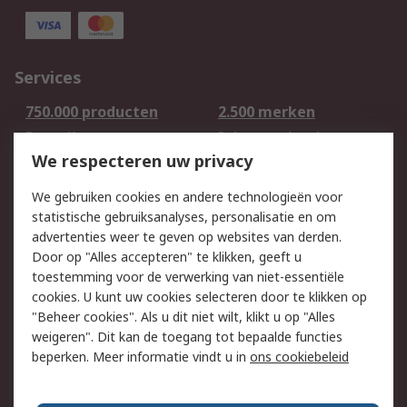
Services
750.000 producten
2.500 merken
Bestellen
Inkoopoplossingen
We respecteren uw privacy
Retouren
Technisch advies
Track & Trace
We gebruiken cookies en andere technologieën voor
statistische gebruiksanalyses, personalisatie en om
Wettelijk
advertenties weer te geven op websites van derden.
Door op "Alles accepteren" te klikken, geeft u
Cookiebeleid
Email veiligheid
toestemming voor de verwerking van niet-essentiële
Privacybeleid -
Websitevoorwaarden
cookies. U kunt uw cookies selecteren door te klikken op
Bijgewerkt
"Beheer cookies". Als u dit niet wilt, klikt u op "Alles
weigeren". Dit kan de toegang tot bepaalde functies
Algemene
beperken. Meer informatie vindt u in
ons cookiebeleid
verkoopvoorwaarden