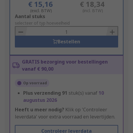
€ 15,16
€ 18,34
(excl. BTW)
(incl. BTW)
Add
Aantal stuks
to
selecteer of typ hoeveelheid
Basket
Bestellen
GRATIS bezorging voor bestellingen
vanaf € 90,00
Op voorraad
Plus verzending
91
stuk(s) vanaf
10
augustus 2026
Heeft u meer nodig?
Klik op 'Controleer
leverdata' voor extra voorraad en levertijden.
Controleer leverdata