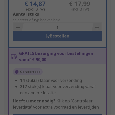
€ 14,87
€ 17,99
(excl. BTW)
(incl. BTW)
Add
Aantal stuks
to
selecteer of typ hoeveelheid
Basket
Bestellen
GRATIS bezorging voor bestellingen
vanaf € 90,00
Op voorraad
14
stuk(s) klaar voor verzending
217
stuk(s) klaar voor verzending vanaf
een andere locatie
Heeft u meer nodig?
Klik op 'Controleer
leverdata' voor extra voorraad en levertijden.