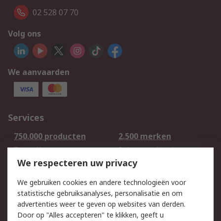
02 528 07 70
Volg ons
We aanvaarden
Services
750.000 producten
2.500 merken
Bestellen
Inkoopoplossingen
We respecteren uw privacy
Retouren
Technisch advies
Track & Trace
We gebruiken cookies en andere technologieën voor
statistische gebruiksanalyses, personalisatie en om
Wettelijk
advertenties weer te geven op websites van derden.
Door op "Alles accepteren" te klikken, geeft u