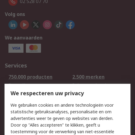
02 528 07 70
Volg ons
We aanvaarden
Services
750.000 producten
2.500 merken
Bestellen
Inkoopoplossingen
We respecteren uw privacy
Retouren
Technisch advies
Track & Trace
We gebruiken cookies en andere technologieën voor
statistische gebruiksanalyses, personalisatie en om
Wettelijk
advertenties weer te geven op websites van derden.
Door op "Alles accepteren" te klikken, geeft u
Cookiebeleid
Email veiligheid
toestemming voor de verwerking van niet-essentiële