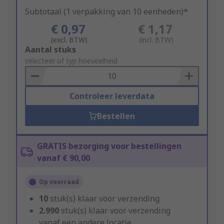
Subtotaal (1 verpakking van 10 eenheden)*
€ 0,97
€ 1,17
(excl. BTW)
(incl. BTW)
Add
Aantal stuks
to
selecteer of typ hoeveelheid
Basket
Controleer leverdata
Bestellen
GRATIS bezorging voor bestellingen
vanaf € 90,00
Op voorraad
10
stuk(s) klaar voor verzending
2.990
stuk(s) klaar voor verzending
vanaf een andere locatie