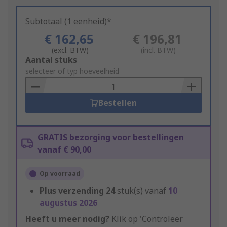
Subtotaal (1 eenheid)*
€ 162,65
€ 196,81
(excl. BTW)
(incl. BTW)
Add
Aantal stuks
to
selecteer of typ hoeveelheid
Basket
Bestellen
GRATIS bezorging voor bestellingen
vanaf € 90,00
Op voorraad
Plus verzending
24
stuk(s) vanaf
10
augustus 2026
Heeft u meer nodig?
Klik op 'Controleer