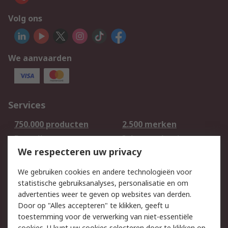
Volg ons
We aanvaarden
Services
750.000 producten
2.500 merken
Bestellen
Inkoopoplossingen
We respecteren uw privacy
Retouren
Technisch advies
Track & Trace
We gebruiken cookies en andere technologieën voor
statistische gebruiksanalyses, personalisatie en om
Wettelijk
advertenties weer te geven op websites van derden.
Door op "Alles accepteren" te klikken, geeft u
Cookiebeleid
Email veiligheid
toestemming voor de verwerking van niet-essentiële
Privacybeleid -
Websitevoorwaarden
cookies. U kunt uw cookies selecteren door te klikken op