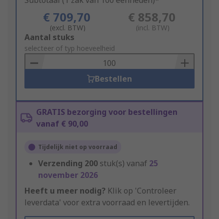
Subtotaal (1 zak van 100 eenheden)*
€ 709,70
€ 858,70
(excl. BTW)
(incl. BTW)
Add
Aantal stuks
to
selecteer of typ hoeveelheid
Basket
Bestellen
GRATIS bezorging voor bestellingen
vanaf € 90,00
Tijdelijk niet op voorraad
Verzending
200
stuk(s) vanaf
25
november 2026
Heeft u meer nodig?
Klik op 'Controleer
leverdata' voor extra voorraad en levertijden.