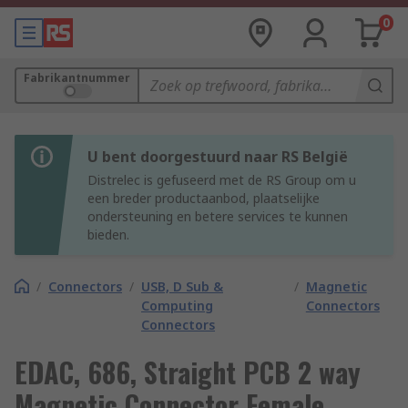
0
Fabrikantnummer
U bent doorgestuurd naar RS België
Distrelec is gefuseerd met de RS Group om u
een breder productaanbod, plaatselijke
ondersteuning en betere services te kunnen
bieden.
/
Connectors
/
USB, D Sub &
/
Magnetic
Computing
Connectors
Connectors
EDAC, 686, Straight PCB 2 way
Magnetic Connector Female,