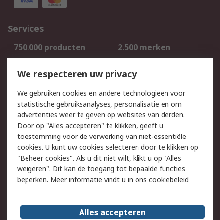
Services
750.000 producten
2.500 merken
Bestellen
Inkoopoplossingen
We respecteren uw privacy
Retouren
Technisch advies
Track & Trace
We gebruiken cookies en andere technologieën voor
statistische gebruiksanalyses, personalisatie en om
Wettelijk
advertenties weer te geven op websites van derden.
Door op "Alles accepteren" te klikken, geeft u
Cookiebeleid
Email veiligheid
toestemming voor de verwerking van niet-essentiële
Privacybeleid -
Websitevoorwaarden
cookies. U kunt uw cookies selecteren door te klikken op
Bijgewerkt
"Beheer cookies". Als u dit niet wilt, klikt u op "Alles
weigeren". Dit kan de toegang tot bepaalde functies
Algemene
beperken. Meer informatie vindt u in
ons cookiebeleid
verkoopvoorwaarden
Over RS
Alles accepteren