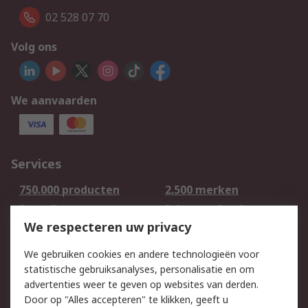
02 528 07 70
Volg ons
We aanvaarden
Services
750.000 producten
2.500 merken
Bestellen
Inkoopoplossingen
We respecteren uw privacy
Retouren
Technisch advies
Track & Trace
We gebruiken cookies en andere technologieën voor
statistische gebruiksanalyses, personalisatie en om
Wettelijk
advertenties weer te geven op websites van derden.
Door op "Alles accepteren" te klikken, geeft u