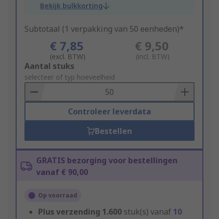
Bekijk bulkkorting
Subtotaal (1 verpakking van 50 eenheden)*
€ 7,85
€ 9,50
(excl. BTW)
(incl. BTW)
Add
Aantal stuks
to
selecteer of typ hoeveelheid
Basket
Controleer leverdata
Bestellen
GRATIS bezorging voor bestellingen
vanaf € 90,00
Op voorraad
Plus verzending
1.600
stuk(s) vanaf
10