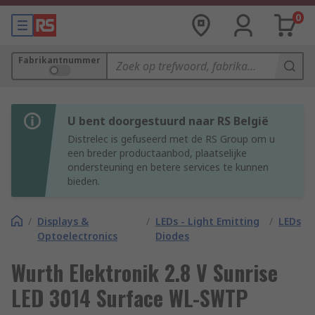
0
Fabrikantnummer
U bent doorgestuurd naar RS België
Distrelec is gefuseerd met de RS Group om u
een breder productaanbod, plaatselijke
ondersteuning en betere services te kunnen
bieden.
/
Displays &
/
LEDs - Light Emitting
/
LEDs
Optoelectronics
Diodes
Wurth Elektronik 2.8 V Sunrise
LED 3014 Surface WL-SWTP