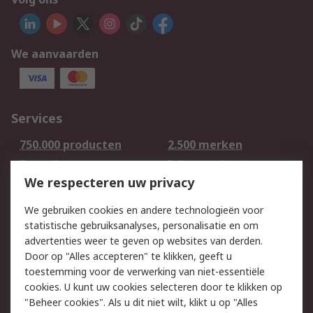
We aanvaarden
Services
750.000 producten
2.500 merken
Bestellen
Inkoopoplossingen
We respecteren uw privacy
Retouren
Technisch advies
Track & Trace
We gebruiken cookies en andere technologieën voor
statistische gebruiksanalyses, personalisatie en om
Wettelijk
advertenties weer te geven op websites van derden.
Door op "Alles accepteren" te klikken, geeft u
Cookiebeleid
Email veiligheid
toestemming voor de verwerking van niet-essentiële
Privacybeleid -
Websitevoorwaarden
cookies. U kunt uw cookies selecteren door te klikken op
Bijgewerkt
"Beheer cookies". Als u dit niet wilt, klikt u op "Alles