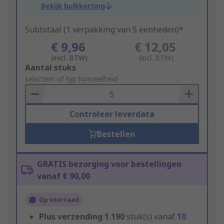
Bekijk bulkkorting
Subtotaal (1 verpakking van 5 eenheden)*
€ 9,96
€ 12,05
(excl. BTW)
(incl. BTW)
Add
Aantal stuks
to
selecteer of typ hoeveelheid
Basket
Controleer leverdata
Bestellen
GRATIS bezorging voor bestellingen
vanaf € 90,00
Op voorraad
Plus verzending
1.190
stuk(s) vanaf
10