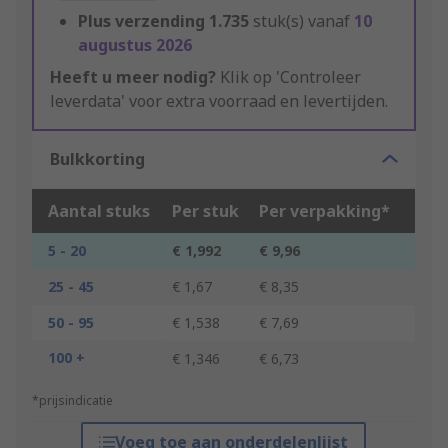
Plus verzending
1.735
stuk(s) vanaf
10
augustus 2026
Heeft u meer nodig?
Klik op 'Controleer
leverdata' voor extra voorraad en levertijden.
Bulkkorting
Aantal stuks
Per stuk
Per verpakking*
5 - 20
€ 1,992
€ 9,96
25 - 45
€ 1,67
€ 8,35
50 - 95
€ 1,538
€ 7,69
100 +
€ 1,346
€ 6,73
*prijsindicatie
Voeg toe aan onderdelenlijst