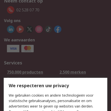
Neem contact op
02 528 07 70
Volg ons
We aanvaarden
Services
750.000 producten
2.500 merken
Bestellen
Inkoopoplossingen
We respecteren uw privacy
Retouren
Technisch advies
Track & Trace
We gebruiken cookies en andere technologieën voor
statistische gebruiksanalyses, personalisatie en om
Wettelijk
advertenties weer te geven op websites van derden.