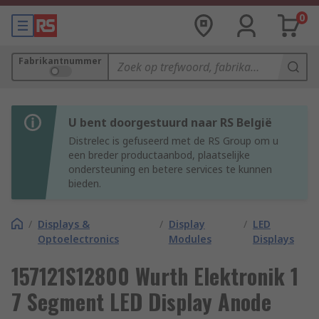
0
Fabrikantnummer
U bent doorgestuurd naar RS België
Distrelec is gefuseerd met de RS Group om u
een breder productaanbod, plaatselijke
ondersteuning en betere services te kunnen
bieden.
/
Displays &
/
Display
/
LED
Optoelectronics
Modules
Displays
157121S12800 Wurth Elektronik 1
7 Segment LED Display Anode