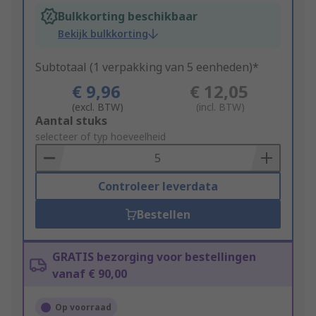
Bulkkorting beschikbaar
Bekijk bulkkorting
Subtotaal (1 verpakking van 5 eenheden)*
€ 9,96
€ 12,05
(excl. BTW)
(incl. BTW)
Add
Aantal stuks
to
selecteer of typ hoeveelheid
Basket
Controleer leverdata
Bestellen
GRATIS bezorging voor bestellingen
vanaf € 90,00
Op voorraad