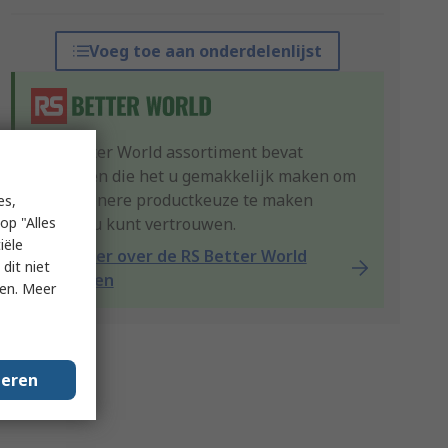
Voeg toe aan onderdelenlijst
Ons Better World assortiment bevat
producten die het u gemakkelijk maken om
een groenere productkeuze te maken
es,
op "Alles
waarop u kunt vertrouwen.
iële
Lees meer over de RS Better World
dit niet
producten
ken. Meer
geren