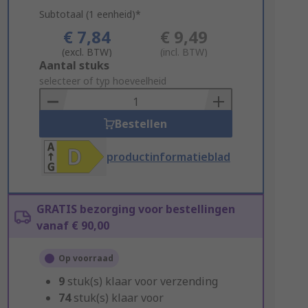
Subtotaal (1 eenheid)*
€ 7,84
€ 9,49
(excl. BTW)
(incl. BTW)
Add
Aantal stuks
to
selecteer of typ hoeveelheid
Basket
Bestellen
productinformatieblad
GRATIS bezorging voor bestellingen
vanaf € 90,00
Op voorraad
9
stuk(s) klaar voor verzending
74
stuk(s) klaar voor