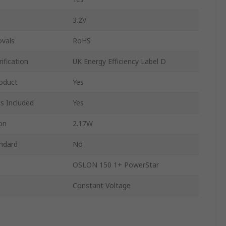
3.2V
ovals
RoHS
ification
UK Energy Efficiency Label D
oduct
Yes
s Included
Yes
on
2.17W
ndard
No
OSLON 150 1+ PowerStar
Constant Voltage