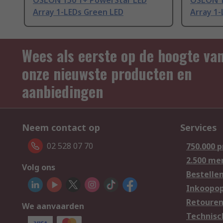
OSLON 150 1+ PowerStar LED
OSLON 1
Array 1-LEDs Green LED
Array 1-
Wees als eerste op de hoogte va
onze nieuwste producten en
aanbiedingen
Neem contact op
Services
02 528 07 70
750.000 
2.500 me
Volg ons
Bestelle
Inkoopop
Retoure
We aanvaarden
Technisc