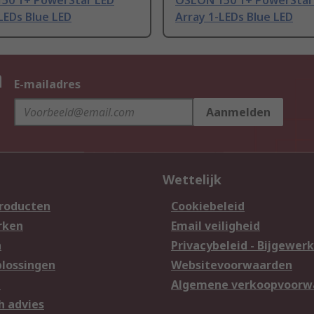
50 1+ PowerStar LED
OSLON 150 1+ PowerStar
LEDs Blue LED
Array 1-LEDs Blue LED
n
E-mailadres
Aanmelden
Wettelijk
producten
Cookiebeleid
rken
Email veiligheid
n
Privacybeleid - Bijgewerk
lossingen
Websitevoorwaarden
n
Algemene verkoopvoorw
h advies