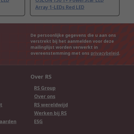
 LED
OSLON 150 1+ PowerStar LED
Array 1-LEDs Red LED
De persoonlijke gegevens die u aan ons
verstrekt bij het aanmelden voor deze
mailinglijst worden verwerkt in
overeenstemming met ons
privacybeleid
.
Over RS
RS Group
Over ons
t
RS wereldwijd
Werken bij RS
aarden
ESG