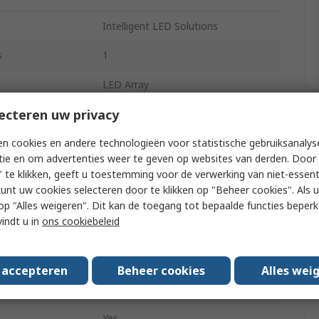
Intelligent LED Solutions
s
1
LED Array
ecteren uw privacy
Ultra White
n cookies en andere technologieën voor statistische gebruiksanalys
ture
6500K
tie en om advertenties weer te geven op websites van derden. Door 
1000mA
 te klikken, geeft u toestemming voor de verwerking van niet-essent
kunt uw cookies selecteren door te klikken op "Beheer cookies". Als u 
s Flux
125lm
 u op "Alles weigeren". Dit kan de toegang tot bepaalde functies beper
vindt u in
ons cookiebeleid
er
20mm
e
Solder
s accepteren
Beheer cookies
Alles wei
meter
2mm
Yes