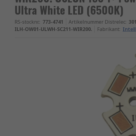
Ultra White LED (6500K)
RS-stocknr.
:
773-4741
Artikelnummer Distrelec
:
30
ILH-OW01-ULWH-SC211-WIR200.
Fabrikant
:
Intel