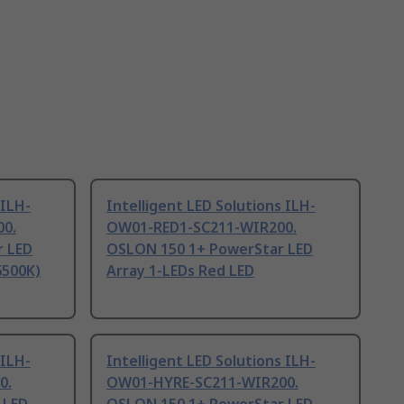
 ILH-
Intelligent LED Solutions ILH-
0.
OW01-RED1-SC211-WIR200.
 LED
OSLON 150 1+ PowerStar LED
6500K)
Array 1-LEDs Red LED
 ILH-
Intelligent LED Solutions ILH-
0.
OW01-HYRE-SC211-WIR200.