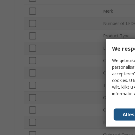
Merk
Number of LED
Product Type
We resp
LED Colour
We gebruike
Colour Tempera
personalisa
Current
accepteren"
cookies. U 
Typical Luminou
wilt, klikt
informatie 
Outside Diamet
Connection Typ
Alle
Fixing Hole Dia
Onboard Driver