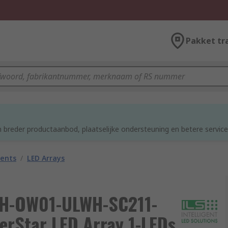
Pakket tr
 breder productaanbod, plaatselijke ondersteuning en betere service
nents
/
LED Arrays
 ILH-OW01-ULWH-SC211-
rStar LED Array 1-LEDs