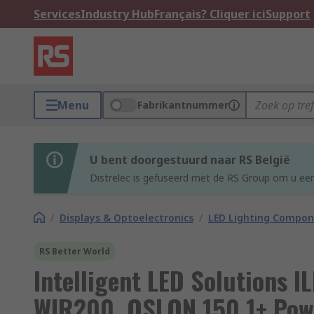
Services
Industry Hub
Français? Cliquer ici
Support
Menu
Fabrikantnummer
U bent doorgestuurd naar RS België
Distrelec is gefuseerd met de RS Group om u een
/
Displays & Optoelectronics
/
LED Lighting Compo
RS Better World
Intelligent LED Solutions
WIR200. OSLON 150 1+ Powe