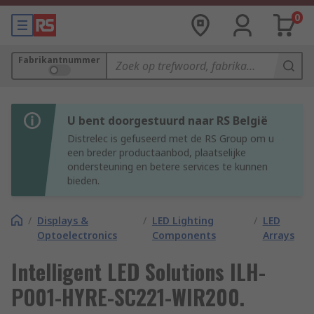
0
Fabrikantnummer
U bent doorgestuurd naar RS België
Distrelec is gefuseerd met de RS Group om u
een breder productaanbod, plaatselijke
ondersteuning en betere services te kunnen
bieden.
/
Displays &
/
LED Lighting
/
LED
Optoelectronics
Components
Arrays
Intelligent LED Solutions ILH-
PO01-HYRE-SC221-WIR200.