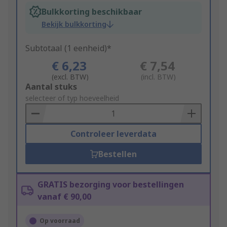
Bulkkorting beschikbaar
Bekijk bulkkorting
Subtotaal (1 eenheid)*
€ 6,23
€ 7,54
(excl. BTW)
(incl. BTW)
Add
Aantal stuks
to
selecteer of typ hoeveelheid
Basket
Controleer leverdata
Bestellen
GRATIS bezorging voor bestellingen
vanaf € 90,00
Op voorraad