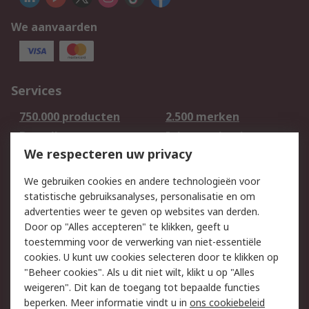
We aanvaarden
Services
750.000 producten
2.500 merken
Bestellen
Inkoopoplossingen
We respecteren uw privacy
Retouren
Technisch advies
Track & Trace
We gebruiken cookies en andere technologieën voor
statistische gebruiksanalyses, personalisatie en om
Wettelijk
advertenties weer te geven op websites van derden.
Door op "Alles accepteren" te klikken, geeft u
Cookiebeleid
Email veiligheid
toestemming voor de verwerking van niet-essentiële
Privacybeleid -
Websitevoorwaarden
cookies. U kunt uw cookies selecteren door te klikken op
Bijgewerkt
"Beheer cookies". Als u dit niet wilt, klikt u op "Alles
weigeren". Dit kan de toegang tot bepaalde functies
Algemene
beperken. Meer informatie vindt u in
ons cookiebeleid
verkoopvoorwaarden