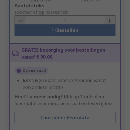
Add
Aantal stuks
to
selecteer of typ hoeveelheid
Basket
Bestellen
GRATIS bezorging voor bestellingen
vanaf € 90,00
Op voorraad
63
stuk(s) klaar voor verzending vanaf
een andere locatie
Heeft u meer nodig?
Klik op 'Controleer
leverdata' voor extra voorraad en levertijden.
Controleer leverdata