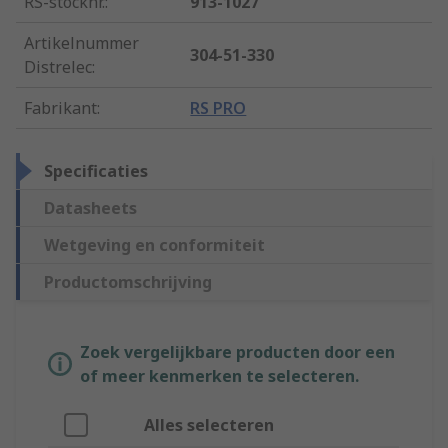
RS-stocknr.
:
913-1027
Artikelnummer
304-51-330
Distrelec
:
Fabrikant
:
RS PRO
Specificaties
Datasheets
Wetgeving en conformiteit
Productomschrijving
Zoek vergelijkbare producten door een
of meer kenmerken te selecteren.
Alles selecteren