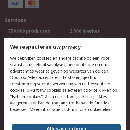
Services
750.000 producten
2.500 merken
Bestellen
Inkoopoplossingen
We respecteren uw privacy
Retouren
Technisch advies
Track & Trace
We gebruiken cookies en andere technologieën voor
statistische gebruiksanalyses, personalisatie en om
Wettelijk
advertenties weer te geven op websites van derden.
Door op "Alles accepteren" te klikken, geeft u
Cookiebeleid
Email veiligheid
toestemming voor de verwerking van niet-essentiële
Privacybeleid -
Websitevoorwaarden
cookies. U kunt uw cookies selecteren door te klikken op
Bijgewerkt
"Beheer cookies". Als u dit niet wilt, klikt u op "Alles
weigeren". Dit kan de toegang tot bepaalde functies
Algemene
beperken. Meer informatie vindt u in
ons cookiebeleid
verkoopvoorwaarden
Over RS
Alles accepteren