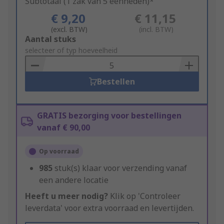
Subtotaal (1 zak van 5 eenheden)*
€ 9,20
€ 11,15
(excl. BTW)
(incl. BTW)
Add
Aantal stuks
to
selecteer of typ hoeveelheid
Basket
Bestellen
GRATIS bezorging voor bestellingen
vanaf € 90,00
Op voorraad
985
stuk(s) klaar voor verzending vanaf
een andere locatie
Heeft u meer nodig?
Klik op 'Controleer
leverdata' voor extra voorraad en levertijden.