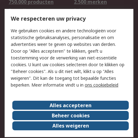
750.000 producten
2.500 merken
Bestellen
Inkoopoplossingen
We respecteren uw privacy
Retouren
Technisch advies
Track & Trace
We gebruiken cookies en andere technologieën voor
statistische gebruiksanalyses, personalisatie en om
Wettelijk
advertenties weer te geven op websites van derden.
Door op "Alles accepteren" te klikken, geeft u
Cookiebeleid
Email veiligheid
toestemming voor de verwerking van niet-essentiële
Privacybeleid -
Websitevoorwaarden
cookies. U kunt uw cookies selecteren door te klikken op
Bijgewerkt
"Beheer cookies". Als u dit niet wilt, klikt u op "Alles
weigeren". Dit kan de toegang tot bepaalde functies
Algemene
beperken. Meer informatie vindt u in
ons cookiebeleid
verkoopvoorwaarden
Over RS
Alles accepteren
RS Group
Over ons
Beheer cookies
RS wereldwijd
Werken bij RS
Alles weigeren
ESG