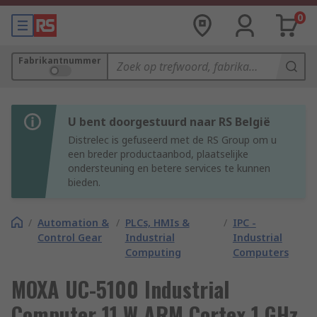
0
Fabrikantnummer
U bent doorgestuurd naar RS België
Distrelec is gefuseerd met de RS Group om u
een breder productaanbod, plaatselijke
ondersteuning en betere services te kunnen
bieden.
/
Automation &
/
PLCs, HMIs &
/
IPC -
Control Gear
Industrial
Industrial
Computing
Computers
MOXA UC-5100 Industrial
Computer 11 W ARM Cortex 1 GHz