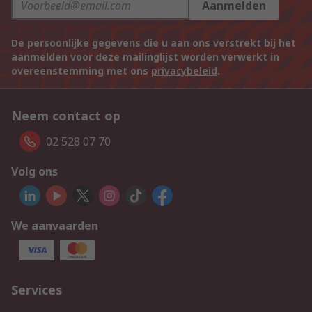
Aanmelden
De persoonlijke gegevens die u aan ons verstrekt bij het
aanmelden voor deze mailinglijst worden verwerkt in
overeenstemming met ons
privacybeleid
.
Neem contact op
02 528 07 70
Volg ons
We aanvaarden
Services