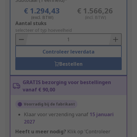
Subtotaal (1 eenheid)*
€ 1.294,43
€ 1.566,26
(excl. BTW)
(incl. BTW)
Add
Aantal stuks
to
selecteer of typ hoeveelheid
Basket
Controleer leverdata
Bestellen
GRATIS bezorging voor bestellingen
vanaf € 90,00
Voorradig bij de fabrikant
Klaar voor verzending vanaf
15 januari
2027
Heeft u meer nodig?
Klik op 'Controleer