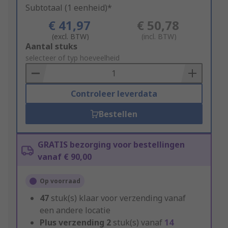
Subtotaal (1 eenheid)*
€ 41,97
€ 50,78
(excl. BTW)
(incl. BTW)
Add
Aantal stuks
to
selecteer of typ hoeveelheid
Basket
Controleer leverdata
Bestellen
GRATIS bezorging voor bestellingen
vanaf € 90,00
Op voorraad
47
stuk(s) klaar voor verzending vanaf
een andere locatie
Plus verzending
2
stuk(s) vanaf
14