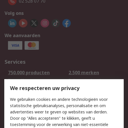
02 528 07 70
Volg ons
We aanvaarden
Services
750.000 producten
2.500 merken
Bestellen
Inkoopoplossingen
We respecteren uw privacy
Retouren
Technisch advies
Track & Trace
We gebruiken cookies en andere technologieën voor
statistische gebruiksanalyses, personalisatie en om
Wettelijk
advertenties weer te geven op websites van derden.
Door op "Alles accepteren" te klikken, geeft u
Cookiebeleid
Email veiligheid
toestemming voor de verwerking van niet-essentiële