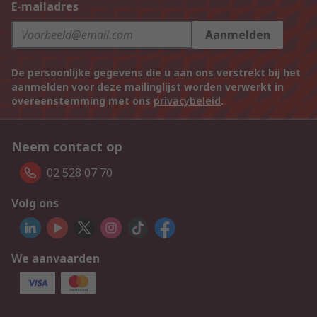
E-mailadres
Aanmelden
De persoonlijke gegevens die u aan ons verstrekt bij het
aanmelden voor deze mailinglijst worden verwerkt in
overeenstemming met ons
privacybeleid
.
Neem contact op
02 528 07 70
Volg ons
We aanvaarden