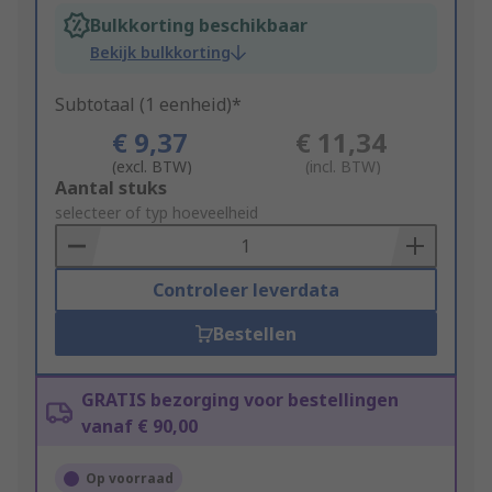
Bulkkorting beschikbaar
Bekijk bulkkorting
Subtotaal (1 eenheid)*
€ 9,37
€ 11,34
(excl. BTW)
(incl. BTW)
Add
Aantal stuks
to
selecteer of typ hoeveelheid
Basket
Controleer leverdata
Bestellen
GRATIS bezorging voor bestellingen
vanaf € 90,00
Op voorraad