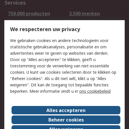
Services
750.000 producten
2.500 merken
Bestellen
Inkoopoplossingen
We respecteren uw privacy
Retouren
Technisch advies
Track & Trace
We gebruiken cookies en andere technologieën voor
statistische gebruiksanalyses, personalisatie en om
Wettelijk
advertenties weer te geven op websites van derden.
Door op "Alles accepteren" te klikken, geeft u
Cookiebeleid
Email veiligheid
toestemming voor de verwerking van niet-essentiële
Privacybeleid -
Websitevoorwaarden
cookies. U kunt uw cookies selecteren door te klikken op
Bijgewerkt
"Beheer cookies". Als u dit niet wilt, klikt u op "Alles
weigeren". Dit kan de toegang tot bepaalde functies
Algemene
beperken. Meer informatie vindt u in
ons cookiebeleid
verkoopvoorwaarden
Over RS
Alles accepteren
RS Group
Over ons
Beheer cookies
RS wereldwijd
Werken bij RS