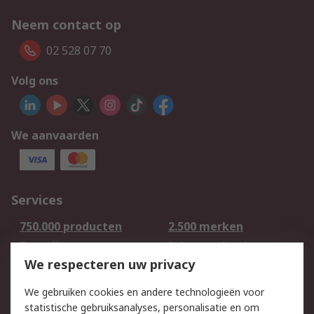
Neem contact op
02 528 07 70
Volg ons
We aanvaarden
Services
750.000 producten
2.500 merken
Bestellen
Inkoopoplossingen
We respecteren uw privacy
Retouren
Technisch advies
Track & Trace
We gebruiken cookies en andere technologieën voor
statistische gebruiksanalyses, personalisatie en om