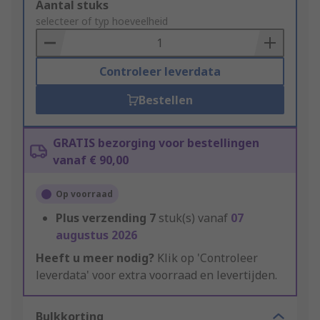
Add
Aantal stuks
to
selecteer of typ hoeveelheid
Basket
Controleer leverdata
Bestellen
GRATIS bezorging voor bestellingen
vanaf € 90,00
Op voorraad
Plus verzending
7
stuk(s) vanaf
07
augustus 2026
Heeft u meer nodig?
Klik op 'Controleer
leverdata' voor extra voorraad en levertijden.
Bulkkorting