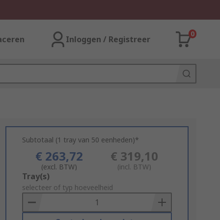
0
aceren
Inloggen / Registreer
Subtotaal (1 tray van 50 eenheden)*
€ 263,72
€ 319,10
(excl. BTW)
(incl. BTW)
Add
Tray(s)
to
selecteer of typ hoeveelheid
Basket