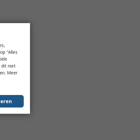
es,
op "Alles
iële
dit niet
ken. Meer
geren