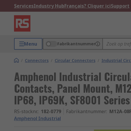
Services
Industry Hub
Français? Cliquer ici
Support
Menu
Fabrikantnummer
/
Connectors
/
Circular Connectors
/
Industrial Cir
Amphenol Industrial Circul
Contacts, Panel Mount, M12
IP68, IP69K, SF8001 Series
RS-stocknr.
:
182-0779
Fabrikantnummer
:
M12A-08
Amphenol Industrial