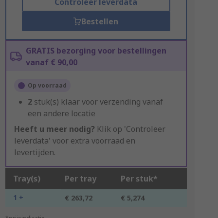
Controleer leverdata
Bestellen
GRATIS bezorging voor bestellingen
vanaf € 90,00
Op voorraad
2
stuk(s) klaar voor verzending vanaf
een andere locatie
Heeft u meer nodig?
Klik op 'Controleer
leverdata' voor extra voorraad en
levertijden.
Tray(s)
Per tray
Per stuk*
1 +
€ 263,72
€ 5,274