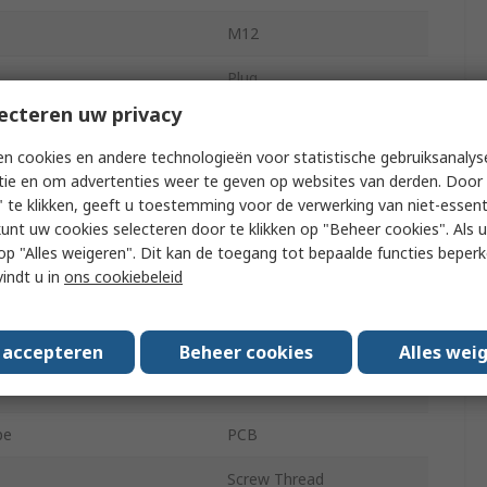
M12
Plug
ecteren uw privacy
Male
n cookies en andere technologieën voor statistische gebruiksanalys
IP68, IP69K
tie en om advertenties weer te geven op websites van derden. Door 
 te klikken, geeft u toestemming voor de verwerking van niet-essent
SF8001
kunt uw cookies selecteren door te klikken op "Beheer cookies". Als u 
 u op "Alles weigeren". Dit kan de toegang tot bepaalde functies beper
Straight
vindt u in
ons cookiebeleid
A
30V
s accepteren
Beheer cookies
Alles wei
15.4 mm
pe
PCB
Screw Thread