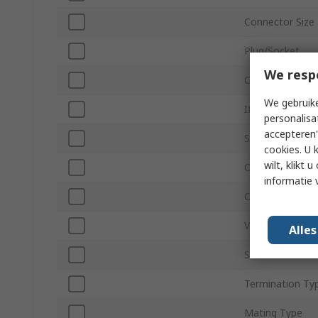
Connector Size
Plug/Socket
We resp
Contact Gender
We gebruike
IP Rating
personalisa
accepteren"
Series
cookies. U 
wilt, klikt
Orientation
informatie 
Coding
Voltage
Alle
Shell Size
Termination Ty
Mating Type