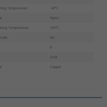
ting Temperature
-40°C
al
Nylon
ting Temperature
105°C
ovals
No
8
Gold
al
Copper