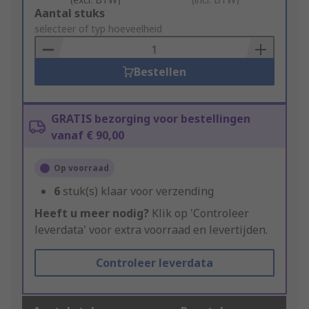
Add
Aantal stuks
to
selecteer of typ hoeveelheid
Basket
Bestellen
GRATIS bezorging voor bestellingen
vanaf € 90,00
Op voorraad
6
stuk(s) klaar voor verzending
Heeft u meer nodig?
Klik op 'Controleer
leverdata' voor extra voorraad en levertijden.
Controleer leverdata