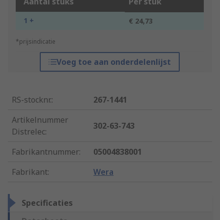
Aantal stuks
Per stuk
1 +
€ 24,73
*prijsindicatie
Voeg toe aan onderdelenlijst
RS-stocknr.
:
267-1441
Artikelnummer
302-63-743
Distrelec
:
Fabrikantnummer
:
05004838001
Fabrikant
:
Wera
Specificaties