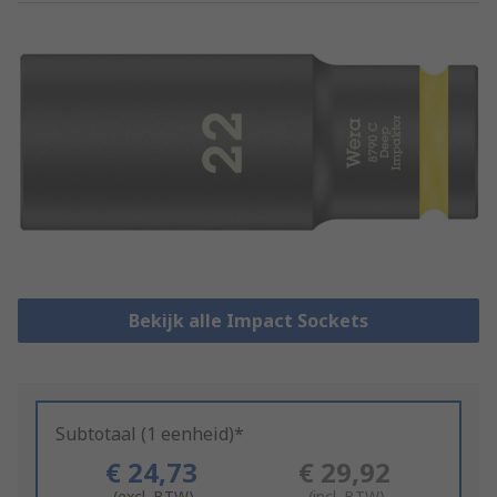
Bekijk alle Impact Sockets
Subtotaal (1 eenheid)*
€ 24,73
€ 29,92
(excl. BTW)
(incl. BTW)