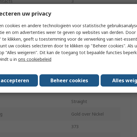
ntacts
3
ecteren uw privacy
ows
1
n cookies en andere technologieën voor statistische gebruiksanalys
3A
tie en om advertenties weer te geven op websites van derden. Door 
2mm
 te klikken, geeft u toestemming voor de verwerking van niet-essent
kunt uw cookies selecteren door te klikken op "Beheer cookies". Als u 
nder
Female
 u op "Alles weigeren". Dit kan de toegang tot bepaalde functies beper
vindt u in
ons cookiebeleid
hrouded
Shrouded
Cable
s accepteren
Beheer cookies
Alles wei
32V ac
Straight
ng
Gold over Nickel
373