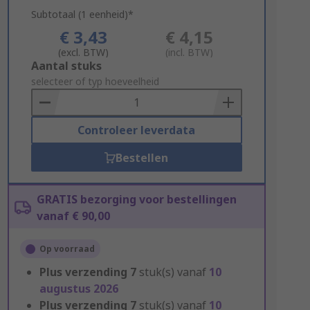
Subtotaal (1 eenheid)*
€ 3,43
€ 4,15
(excl. BTW)
(incl. BTW)
Add
Aantal stuks
to
selecteer of typ hoeveelheid
Basket
Controleer leverdata
Bestellen
GRATIS bezorging voor bestellingen
vanaf € 90,00
Op voorraad
Plus verzending
7
stuk(s) vanaf
10
augustus 2026
Plus verzending
7
stuk(s) vanaf
10