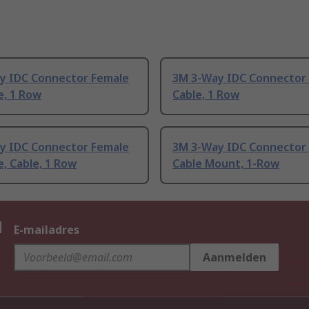
y IDC Connector Female
3M 3-Way IDC Connector 
e, 1 Row
Cable, 1 Row
y IDC Connector Female
3M 3-Way IDC Connector 
e, Cable, 1 Row
Cable Mount, 1-Row
n
E-mailadres
Aanmelden