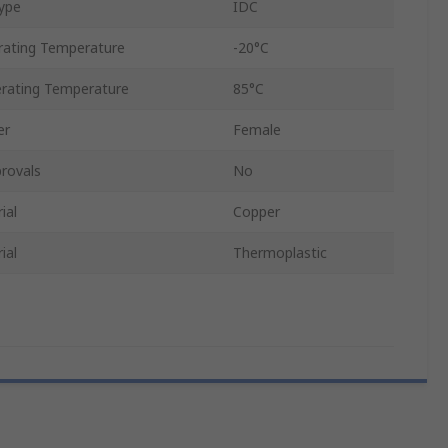
ype
IDC
ating Temperature
-20°C
ating Temperature
85°C
er
Female
rovals
No
ial
Copper
ial
Thermoplastic