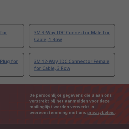
for
3M 3-Way IDC Connector Male for
Cable, 1 Row
Plug for
3M 12-Way IDC Connector Female
for Cable, 3 Row
De persoonlijke gegevens die u aan ons
verstrekt bij het aanmelden voor deze
mailinglijst worden verwerkt in
overeenstemming met ons
privacybeleid
.