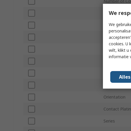
Number of Co
We resp
Number of R
We gebruike
Current
personalisa
Pitch
accepteren"
cookies. U 
Connector Ge
wilt, klikt
informatie 
Shrouded/Uns
Mount Type
Alle
Voltage
Orientation
Contact Plati
Series