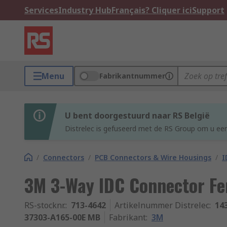
Services
Industry Hub
Français? Cliquer ici
Support
Menu
Fabrikantnummer
U bent doorgestuurd naar RS België
Distrelec is gefuseerd met de RS Group om u een
/
Connectors
/
PCB Connectors & Wire Housings
/
I
3M 3-Way IDC Connector Fe
RS-stocknr.
:
713-4642
Artikelnummer Distrelec
:
14
37303-A165-00E MB
Fabrikant
:
3M