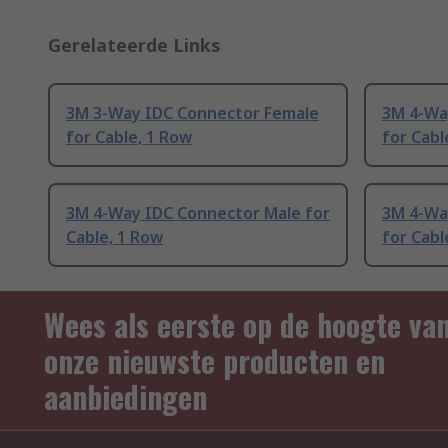
Gerelateerde Links
3M 3-Way IDC Connector Female
3M 4-Wa
for Cable, 1 Row
for Cabl
3M 4-Way IDC Connector Male for
3M 4-Wa
Cable, 1 Row
for Cabl
Wees als eerste op de hoogte va
onze nieuwste producten en
aanbiedingen