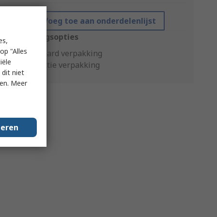
Voeg toe aan onderdelenlijst
Verpakkingsopties
es,
op "Alles
Standaard verpakking
iële
Productie verpakking
dit niet
ken. Meer
geren